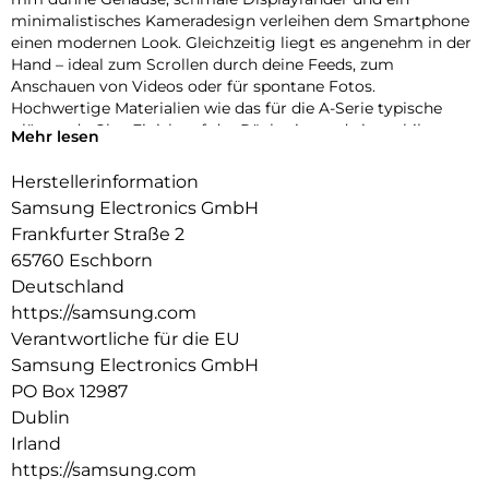
minimalistisches Kameradesign verleihen dem Smartphone
einen modernen Look. Gleichzeitig liegt es angenehm in der
Hand – ideal zum Scrollen durch deine Feeds, zum
Anschauen von Videos oder für spontane Fotos.
Hochwertige Materialien wie das für die A-Serie typische
glänzende Glas-Finish auf der Rückseite und ein stabiler
Mehr lesen
Aluminiumrahmen runden den stylischen Auftritt ab und
sorgen für die nötige Robustheit im Alltag.
Herstellerinformation
Samsung Electronics GmbH
Fließend zoomen
Ruckelfreies Zoomen funktioniert jetzt auch mit der Galaxy
Frankfurter Straße 2
A-Serie: Dank der intuitiven Zoomsteuerung des Galaxy A57
65760 Eschborn
5G kannst du fließend in deine Szenen hineinzoomen. Die
Deutschland
Kamera ermöglicht sanfte Übergänge zwischen den
https://samsung.com
Zoomstufen, sodass deine Videos stabil und natürlich wirken.
Verantwortliche für die EU
So findest du schnell den passenden Bildausschnitt – von
dynamischer Action hin zu detailreichen Close-ups.
Samsung Electronics GmbH
PO Box 12987
Auf der Überholspur
Dublin
Mit Wi-Fi 6E verlässt dein Galaxy A57 5G überfüllte
Irland
Datenautobahnen und nutzt das moderne 6-GHz-Band, das
weniger ausgelastet ist als andere Frequenzen. Dadurch
https://samsung.com
kannst du von stabilen Verbindungen ohne Störungen und