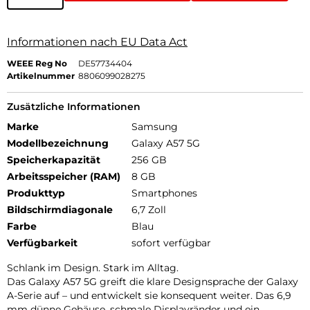
Informationen nach EU Data Act
WEEE Reg No
DE57734404
Artikelnummer
8806099028275
Zusätzliche Informationen
Marke
Samsung
Modellbezeichnung
Galaxy A57 5G
Speicherkapazität
256 GB
Arbeitsspeicher (RAM)
8 GB
Produkttyp
Smartphones
Bildschirmdiagonale
6,7 Zoll
Farbe
Blau
Verfügbarkeit
sofort verfügbar
Schlank im Design. Stark im Alltag.
Das Galaxy A57 5G greift die klare Designsprache der Galaxy
A-Serie auf – und entwickelt sie konsequent weiter. Das 6,9
mm dünne Gehäuse, schmale Displayränder und ein