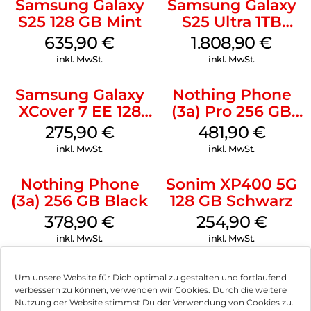
Samsung Galaxy
Samsung Galaxy
S25 128 GB Mint
S25 Ultra 1TB
Titanium Black
635,90
€
1.808,90
€
inkl. MwSt.
inkl. MwSt.
Samsung Galaxy
Nothing Phone
XCover 7 EE 128
(3a) Pro 256 GB
GB Black
Grey
275,90
€
481,90
€
inkl. MwSt.
inkl. MwSt.
Nothing Phone
Sonim XP400 5G
(3a) 256 GB Black
128 GB Schwarz
378,90
€
254,90
€
inkl. MwSt.
inkl. MwSt.
Um unsere Website für Dich optimal zu gestalten und fortlaufend
verbessern zu können, verwenden wir Cookies. Durch die weitere
Nutzung der Website stimmst Du der Verwendung von Cookies zu.