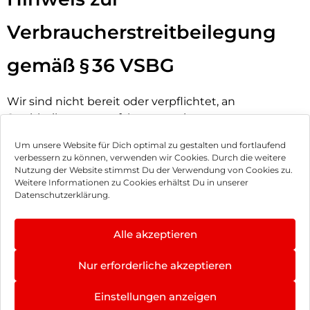
Verbraucherstreitbeilegung
gemäß § 36 VSBG
Wir sind nicht bereit oder verpflichtet, an
Streitbeilegungsverfahren vor einer
Verbraucherschlichtungsstelle teilzunehmen.
Um unsere Website für Dich optimal zu gestalten und fortlaufend
verbessern zu können, verwenden wir Cookies. Durch die weitere
Nutzung der Website stimmst Du der Verwendung von Cookies zu.
Impressum
Weitere Informationen zu Cookies erhältst Du in unserer
Datenschutzerklärung.
AGB
Datenschutz
Alle akzeptieren
Vertrag widerrufen
Nur erforderliche akzeptieren
Hinweis zur Batterieentsorgung
4.8
×
Einstellungen anzeigen
Newsletter