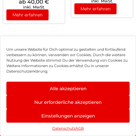
ab 40,00
€
inkl. MwSt.
inkl. MwSt.
Mehr erfahren
Mehr erfahren
Um unsere Website für Dich optimal zu gestalten und fortlaufend
verbessern zu können, verwenden wir Cookies. Durch die weitere
Nutzung der Website stimmst Du der Verwendung von Cookies zu.
Impressum
Weitere Informationen zu Cookies erhältst Du in unserer
Datenschutzerklärung.
AGB
Datenschutz
Alle akzeptieren
Vertrag widerrufen
Nur erforderliche akzeptieren
Hinweis zur Batterieentsorgung
4.8
×
Einstellungen anzeigen
Newsletter
★
★
★
★
★
402 Bewertungen
Datenschutz
AGB
©
2026
, Brodos AG – All Rights Reserved.