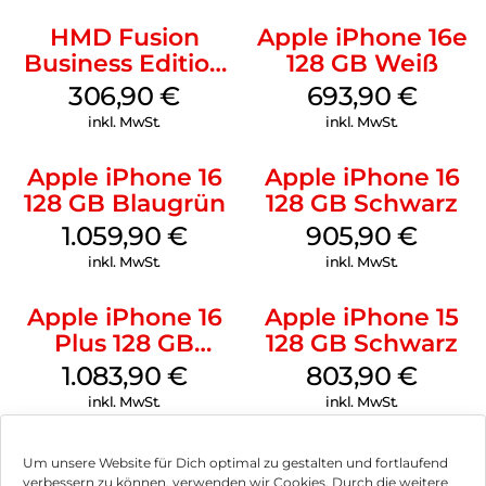
HMD Fusion
Apple iPhone 16e
Business Edition
128 GB Weiß
256 GB Grey
306,90
€
693,90
€
inkl. MwSt.
inkl. MwSt.
Apple iPhone 16
Apple iPhone 16
128 GB Blaugrün
128 GB Schwarz
1.059,90
€
905,90
€
inkl. MwSt.
inkl. MwSt.
Apple iPhone 16
Apple iPhone 15
Plus 128 GB
128 GB Schwarz
Schwarz
1.083,90
€
803,90
€
inkl. MwSt.
inkl. MwSt.
Um unsere Website für Dich optimal zu gestalten und fortlaufend
verbessern zu können, verwenden wir Cookies. Durch die weitere