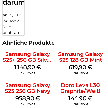
darum!
ab 15,00 €
inkl. MwSt.
Mehr
erfahren
Ähnliche Produkte
Samsung Galaxy
Samsung Galaxy
S25+ 256 GB Silver
S25 128 GB Mint
Shadow
1.148,90
€
619,90
€
inkl. MwSt.
inkl. MwSt.
Samsung Galaxy
Doro Leva L30
S25 256 GB Navy
Graphite/Weiß
958,90
€
144,90
€
inkl. MwSt.
inkl. MwSt.