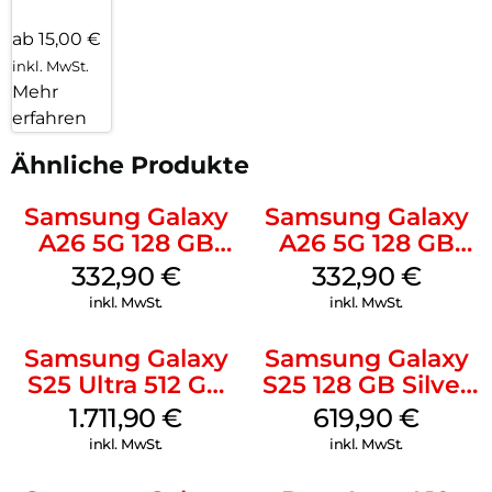
ab 15,00 €
inkl. MwSt.
Mehr
erfahren
Ähnliche Produkte
Samsung Galaxy
Samsung Galaxy
A26 5G 128 GB
A26 5G 128 GB
Mint
White
332,90
€
332,90
€
inkl. MwSt.
inkl. MwSt.
Samsung Galaxy
Samsung Galaxy
S25 Ultra 512 GB
S25 128 GB Silver
Titanium
Shadow
1.711,90
€
619,90
€
Whitesilver
inkl. MwSt.
inkl. MwSt.