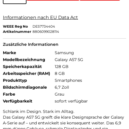
Informationen nach EU Data Act
WEEE Reg No
DE57734404
Artikelnummer
8806099028114
Zusätzliche Informationen
Marke
Samsung
Modellbezeichnung
Galaxy A57 5G
Speicherkapazität
128 GB
Arbeitsspeicher (RAM)
8 GB
Produkttyp
Smartphones
Bildschirmdiagonale
6,7 Zoll
Farbe
Grau
Verfügbarkeit
sofort verfügbar
Schlank im Design. Stark im Alltag.
Das Galaxy A57 5G greift die klare Designsprache der Galaxy
A-Serie auf – und entwickelt sie konsequent weiter. Das 6,9
mm dünne Gehäuse, schmale Displayränder und ein