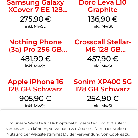
Samsung Galaxy
Doro Leva L10
XCover 7 EE 128
Graphite
GB Black
275,90
€
136,90
€
inkl. MwSt.
inkl. MwSt.
Nothing Phone
Crosscall Stellar-
(3a) Pro 256 GB
M6 128 GB
Grey
Schwarz
481,90
€
457,90
€
inkl. MwSt.
inkl. MwSt.
Apple iPhone 16
Sonim XP400 5G
128 GB Schwarz
128 GB Schwarz
905,90
€
254,90
€
inkl. MwSt.
inkl. MwSt.
Um unsere Website für Dich optimal zu gestalten und fortlaufend
verbessern zu können, verwenden wir Cookies. Durch die weitere
Nutzung der Website stimmst Du der Verwendung von Cookies zu.