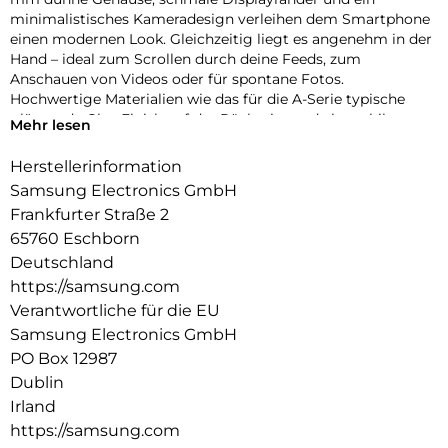
minimalistisches Kameradesign verleihen dem Smartphone
einen modernen Look. Gleichzeitig liegt es angenehm in der
Hand – ideal zum Scrollen durch deine Feeds, zum
Anschauen von Videos oder für spontane Fotos.
Hochwertige Materialien wie das für die A-Serie typische
glänzende Glas-Finish auf der Rückseite und ein stabiler
Mehr lesen
Aluminiumrahmen runden den stylischen Auftritt ab und
sorgen für die nötige Robustheit im Alltag.
Herstellerinformation
Samsung Electronics GmbH
Fließend zoomen
Ruckelfreies Zoomen funktioniert jetzt auch mit der Galaxy
Frankfurter Straße 2
A-Serie: Dank der intuitiven Zoomsteuerung des Galaxy A57
65760 Eschborn
5G kannst du fließend in deine Szenen hineinzoomen. Die
Deutschland
Kamera ermöglicht sanfte Übergänge zwischen den
https://samsung.com
Zoomstufen, sodass deine Videos stabil und natürlich wirken.
Verantwortliche für die EU
So findest du schnell den passenden Bildausschnitt – von
dynamischer Action hin zu detailreichen Close-ups.
Samsung Electronics GmbH
PO Box 12987
Auf der Überholspur
Dublin
Mit Wi-Fi 6E verlässt dein Galaxy A57 5G überfüllte
Irland
Datenautobahnen und nutzt das moderne 6-GHz-Band, das
weniger ausgelastet ist als andere Frequenzen. Dadurch
https://samsung.com
kannst du von stabilen Verbindungen ohne Störungen und