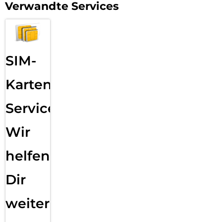
großen Sprung der Galaxy AI.
Verwandte Services
SIM-
Karten
Service:
Wir
helfen
Dir
weiter