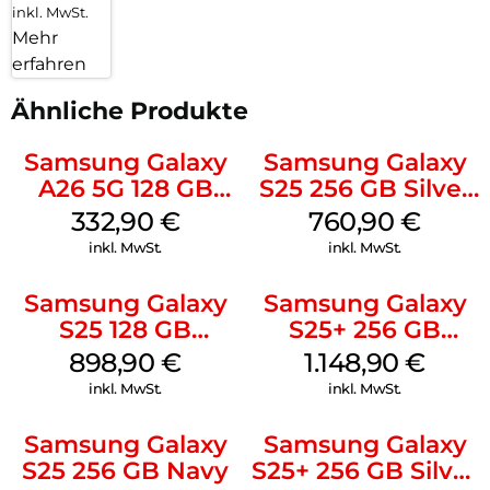
inkl. MwSt.
Mehr
erfahren
Ähnliche Produkte
Samsung Galaxy
Samsung Galaxy
A26 5G 128 GB
S25 256 GB Silver
White
Shadow
332,90
€
760,90
€
inkl. MwSt.
inkl. MwSt.
Samsung Galaxy
Samsung Galaxy
S25 128 GB
S25+ 256 GB
Icyblue
Icyblue
898,90
€
1.148,90
€
inkl. MwSt.
inkl. MwSt.
Samsung Galaxy
Samsung Galaxy
S25 256 GB Navy
S25+ 256 GB Silver