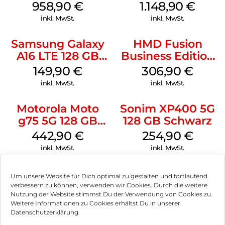
Shadow
958,90
€
1.148,90
€
inkl. MwSt.
inkl. MwSt.
Samsung Galaxy
HMD Fusion
A16 LTE 128 GB
Business Edition
Black
256 GB Grey
149,90
€
306,90
€
inkl. MwSt.
inkl. MwSt.
Motorola Moto
Sonim XP400 5G
g75 5G 128 GB
128 GB Schwarz
Charcoal Gray
442,90
€
254,90
€
inkl. MwSt.
inkl. MwSt.
Um unsere Website für Dich optimal zu gestalten und fortlaufend
verbessern zu können, verwenden wir Cookies. Durch die weitere
Nutzung der Website stimmst Du der Verwendung von Cookies zu.
Impressum
Weitere Informationen zu Cookies erhältst Du in unserer
Datenschutzerklärung.
AGB