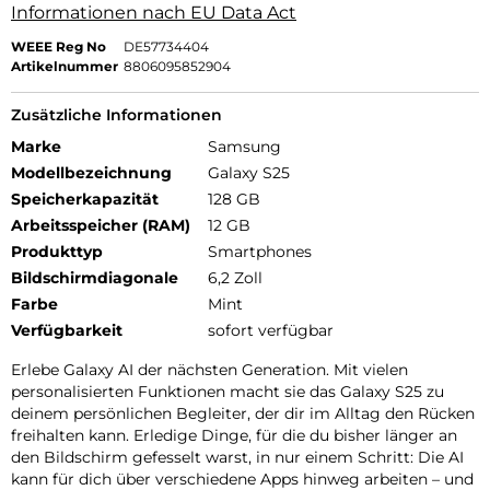
Informationen nach EU Data Act
WEEE Reg No
DE57734404
Artikelnummer
8806095852904
Zusätzliche Informationen
Marke
Samsung
Modellbezeichnung
Galaxy S25
Speicherkapazität
128 GB
Arbeitsspeicher (RAM)
12 GB
Produkttyp
Smartphones
Bildschirmdiagonale
6,2 Zoll
Farbe
Mint
Verfügbarkeit
sofort verfügbar
Erlebe Galaxy AI der nächsten Generation. Mit vielen
personalisierten Funktionen macht sie das Galaxy S25 zu
deinem persönlichen Begleiter, der dir im Alltag den Rücken
freihalten kann. Erledige Dinge, für die du bisher länger an
den Bildschirm gefesselt warst, in nur einem Schritt: Die AI
kann für dich über verschiedene Apps hinweg arbeiten – und