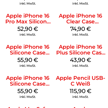
Stone Gray
Gray
inkl. MwSt.
inkl. MwSt.
Apple iPhone 16
Apple iPhone 16
Pro Max Silicone
Clear Case
Case MagSafe
MagSafe
52,90
€
74,90
€
Ultramarine
Transparent
inkl. MwSt.
inkl. MwSt.
Apple iPhone 16
Apple iPhone 16
Silicone Case
Plus Silicone Case
MagSafe Plum
MagSafe Black
55,90
€
43,90
€
inkl. MwSt.
inkl. MwSt.
Apple iPhone 16
Apple Pencil USB-
Silicone Case
C Weiß
MagSafe
55,90
€
115,90
€
Ultramarine
inkl. MwSt.
inkl. MwSt.