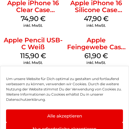
Apple iPhone 16
Apple iPhone 16
Clear Case
Silicone Case
MagSafe
MagSafe Fuchsia
74,90
€
47,90
€
Transparent
inkl. MwSt.
inkl. MwSt.
Apple Pencil USB-
Apple
C Weiß
Feingewebe Case
iPhone 15 Pro
115,90
€
61,90
€
MagSafe Schwarz
inkl. MwSt.
inkl. MwSt.
Um unsere Website für Dich optimal zu gestalten und fortlaufend
verbessern zu können, verwenden wir Cookies. Durch die weitere
Nutzung der Website stimmst Du der Verwendung von Cookies zu.
Impressum
Weitere Informationen zu Cookies erhältst Du in unserer
Datenschutzerklärung.
AGB
Datenschutz
Alle akzeptieren
Vertrag widerrufen
Nur erforderliche akzeptieren