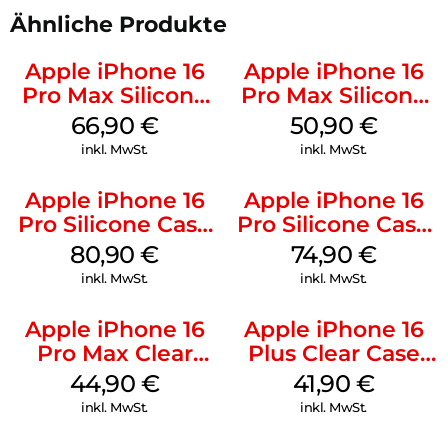
Ähnliche Produkte
Apple iPhone 16
Apple iPhone 16
Pro Max Silicone
Pro Max Silicone
Case MagSafe
Case MagSafe
66,90
€
50,90
€
Black
Denim
inkl. MwSt.
inkl. MwSt.
Apple iPhone 16
Apple iPhone 16
Pro Silicone Case
Pro Silicone Case
MagSafe Stone
MagSafe Black
80,90
€
74,90
€
Gray
inkl. MwSt.
inkl. MwSt.
Apple iPhone 16
Apple iPhone 16
Pro Max Clear
Plus Clear Case
Case MagSafe
MagSafe
44,90
€
41,90
€
Transparent
Transparent
inkl. MwSt.
inkl. MwSt.