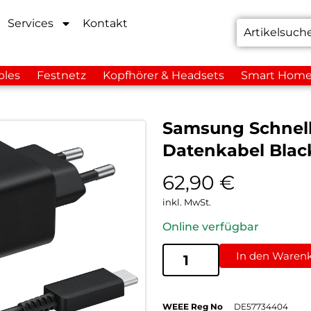
Services
Kontakt
bles
Festnetz
Kopfhörer & Headsets
Smart Hom
Samsung Schnell
Datenkabel Blac
62,90
€
inkl. MwSt.
Online verfügbar
In den Waren
WEEE Reg No
DE57734404