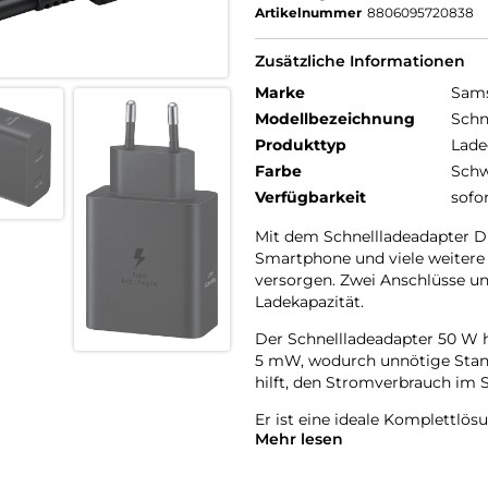
Artikelnummer
8806095720838
Zusätzliche Informationen
Marke
Sam
Modellbezeichnung
Schn
Produkttyp
Lade
Farbe
Schw
Verfügbarkeit
sofo
Mit dem Schnellladeadapter D
Smartphone und viele weitere 
versorgen. Zwei Anschlüsse und
Ladekapazität.
Der Schnellladeadapter 50 W 
5 mW, wodurch unnötige Stand
hilft, den Stromverbrauch im 
Er ist eine ideale Komplettlös
Mehr lesen
USB-C-kompatible Gerät schnel
Der Schnellladeadapter Duo 5