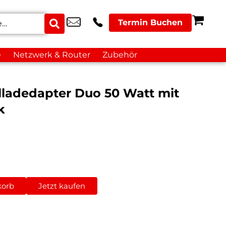
Termin Buchen
e
Netzwerk & Router
Zubehör
ladedapter Duo 50 Watt mit
k
korb
Jetzt kaufen