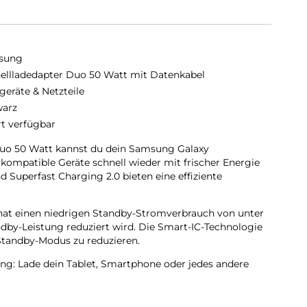
sung
ellladedapter Duo 50 Watt mit Datenkabel
geräte & Netzteile
arz
rt verfügbar
uo 50 Watt kannst du dein Samsung Galaxy
kompatible Geräte schnell wieder mit frischer Energie
 Superfast Charging 2.0 bieten eine effiziente
hat einen niedrigen Standby-Stromverbrauch von unter
by-Leistung reduziert wird. Die Smart-IC-Technologie
Standby-Modus zu reduzieren.
ung: Lade dein Tablet, Smartphone oder jedes andere
l auf.
0 Watt bietet Schutz vor Überstrom, Überhitzung und