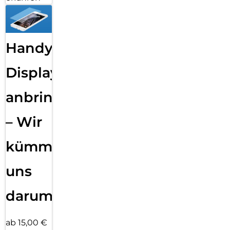
Mit Google Gemini auf deiner Galaxy Watch8 ist smarte
Unterstützung zur Stelle, wenn du sie brauchst. Ob beim
Joggen, beim Kochen oder im Supermarkt: Hebe deinen
Arm, aktiviere Google Gemini und sprich in die Galaxy
Watch. Gemini kann nach passenden Antworten auf deine
Handy
Fragen suchen, deinen Terminkalender checken oder
Nachrichten für dich verschicken, ohne dass du dein
Displayfolie
Smartphone in die Hand nehmen musst. Lass dir eine
Laufstrecke von 8 km Länge empfehlen. Starte deine
anbringen
Lieblings-Playlist, setze einen Timer für bissfeste Pasta oder
suche nach proteinreichen Snacks ohne Zucker – ganz
einfach per Sprachbefehl. Du bist spät dran? Dann lass
– Wir
Gemini eine Nachricht für dich verfassen und direkt an deine
Freunde verschicken. Je mehr du deine Galaxy Watch nutzt,
kümmern
desto besser lernt Gemini deine Routinen kennen – und kann
dir proaktiv Hilfe anbieten.
uns
darum!
ab 15,00 €