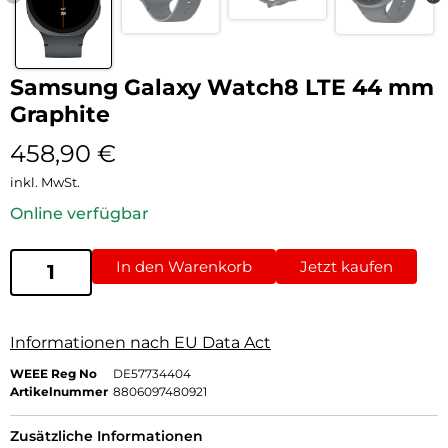
Samsung Galaxy Watch8 LTE 44 mm
Graphite
458,90
€
inkl. MwSt.
Online verfügbar
In den Warenkorb
Jetzt kaufen
Informationen nach EU Data Act
WEEE Reg No
DE57734404
Artikelnummer
8806097480921
Zusätzliche Informationen