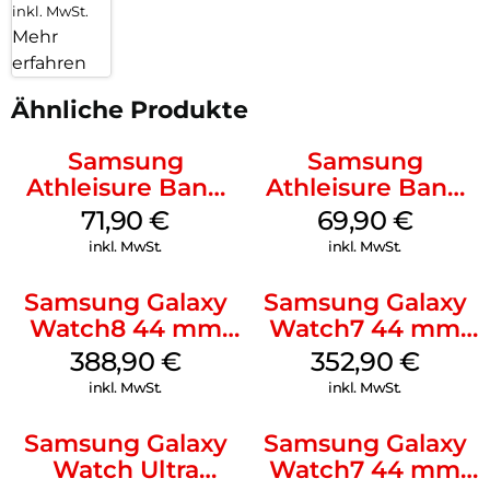
inkl. MwSt.
Mehr
erfahren
Ähnliche Produkte
Samsung
Samsung
Athleisure Band
Athleisure Band
(S/M) Galaxy
(M/L) Galaxy
71,90
€
69,90
€
Watch8/Watch8
Watch8/Watch8
inkl. MwSt.
inkl. MwSt.
Classic Sage
Classic Graphite
Samsung Galaxy
Samsung Galaxy
Watch8 44 mm
Watch7 44 mm
Graphite
Silver
388,90
€
352,90
€
inkl. MwSt.
inkl. MwSt.
Samsung Galaxy
Samsung Galaxy
Watch Ultra
Watch7 44 mm