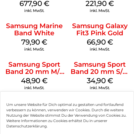
Titanium Gray
Green
677,90
€
221,90
€
inkl. MwSt.
inkl. MwSt.
Samsung Marine
Samsung Galaxy
Band White
Fit3 Pink Gold
79,90
€
66,90
€
inkl. MwSt.
inkl. MwSt.
Samsung Sport
Samsung Sport
Band 20 mm M/L
Band 20 mm S/M
Galaxy Watch
Galaxy Watch4
48,90
€
34,90
€
Series Silber
Serie Graphite
inkl. MwSt.
inkl. MwSt.
Um unsere Website für Dich optimal zu gestalten und fortlaufend
verbessern zu können, verwenden wir Cookies. Durch die weitere
Nutzung der Website stimmst Du der Verwendung von Cookies zu.
Impressum
Weitere Informationen zu Cookies erhältst Du in unserer
Datenschutzerklärung.
AGB