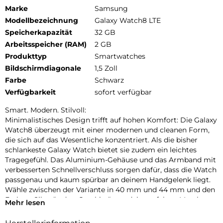
Marke
Samsung
Modellbezeichnung
Galaxy Watch8 LTE
Speicherkapazität
32 GB
Arbeitsspeicher (RAM)
2 GB
Produkttyp
Smartwatches
Bildschirmdiagonale
1,5 Zoll
Farbe
Schwarz
Verfügbarkeit
sofort verfügbar
Smart. Modern. Stilvoll:
Minimalistisches Design trifft auf hohen Komfort: Die Galaxy
Watch8 überzeugt mit einer modernen und cleanen Form,
die sich auf das Wesentliche konzentriert. Als die bisher
schlankeste Galaxy Watch bietet sie zudem ein leichtes
Tragegefühl. Das Aluminium-Gehäuse und das Armband mit
verbesserten Schnellverschluss sorgen dafür, dass die Watch
passgenau und kaum spürbar an deinem Handgelenk liegt.
Wähle zwischen der Variante in 40 mm und 44 mm und den
Farben „Silver“ oder „Graphite“, um dein perfektes Match zu
Mehr lesen
finden. Die neuen, separat erhältlichen Armbänder bieten
eine große Auswahl an hochwertigen Materialien und