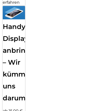
erfahren
Handy
Displayfolie
anbringen
– Wir
kümmern
uns
darum!
ab 15,00 €