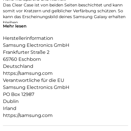
Das Clear Case ist von beiden Seiten beschichtet und kann
somit vor Kratzern und gelblicher Verfärbung schützen. So
kann das Erscheinungsbild deines Samsung Galaxy erhalten
bleiben.
Mehr lesen
Dein Case – deine Leinwand für Sticker
Herstellerinformation
Das Clear Case bringt die Farbe deines Galaxy A34 5G zur
Geltung und bietet dir gleichzeitig viel Platz, um deinem
Samsung Electronics GmbH
Case eine persönliche Note zu verleihen. Beklebe es mit
Frankfurter Straße 2
Stickern und mache es so zu einem Unikat.
65760 Eschborn
Deutschland
https://samsung.com
Verantwortliche für die EU
Samsung Electronics GmbH
PO Box 12987
Dublin
Irland
https://samsung.com