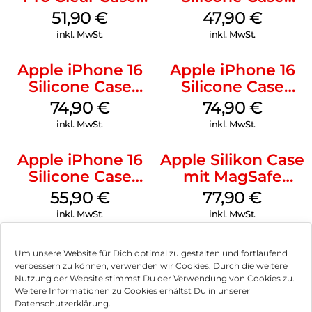
MagSafe
MagSafe Fuchsia
51,90
€
47,90
€
Transparent
inkl. MwSt.
inkl. MwSt.
Apple iPhone 16
Apple iPhone 16
Silicone Case
Silicone Case
MagSafe Lake
MagSafe Black
74,90
€
74,90
€
Green
inkl. MwSt.
inkl. MwSt.
Apple iPhone 16
Apple Silikon Case
Silicone Case
mit MagSafe
MagSafe
iPhone 14 Pro
55,90
€
77,90
€
Ultramarine
(PRODUCT)RED
inkl. MwSt.
inkl. MwSt.
Um unsere Website für Dich optimal zu gestalten und fortlaufend
verbessern zu können, verwenden wir Cookies. Durch die weitere
Nutzung der Website stimmst Du der Verwendung von Cookies zu.
Impressum
Weitere Informationen zu Cookies erhältst Du in unserer
Datenschutzerklärung.