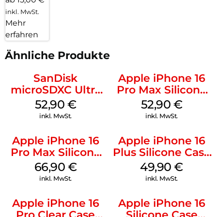
inkl. MwSt.
Mehr
erfahren
Ähnliche Produkte
SanDisk
Apple iPhone 16
microSDXC Ultra
Pro Max Silicone
128 GB + Adapter
Case MagSafe
52,90
€
52,90
€
Mobile
Ultramarine
inkl. MwSt.
inkl. MwSt.
Apple iPhone 16
Apple iPhone 16
Pro Max Silicone
Plus Silicone Case
Case MagSafe
MagSafe Lake
66,90
€
49,90
€
Black
Green
inkl. MwSt.
inkl. MwSt.
Apple iPhone 16
Apple iPhone 16
Pro Clear Case
Silicone Case