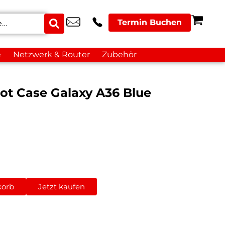
Termin Buchen
e
Netzwerk & Router
Zubehör
ot Case Galaxy A36 Blue
korb
Jetzt kaufen