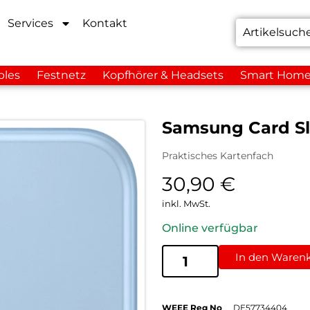
Services
Kontakt
bles
Festnetz
Kopfhörer & Headsets
Smart Hom
Samsung Card Sl
Praktisches Kartenfach
30,90
€
inkl. MwSt.
Online verfügbar
In den Waren
WEEE Reg No
DE57734404