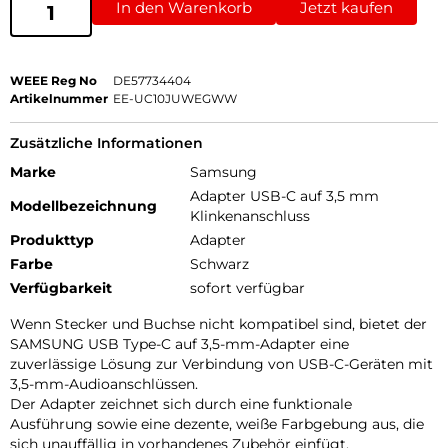
In den Warenkorb
Jetzt kaufen
WEEE Reg No
DE57734404
Artikelnummer
EE-UC10JUWEGWW
Zusätzliche Informationen
Marke
Samsung
Adapter USB-C auf 3,5 mm
Modellbezeichnung
Klinkenanschluss
Produkttyp
Adapter
Farbe
Schwarz
Verfügbarkeit
sofort verfügbar
Wenn Stecker und Buchse nicht kompatibel sind, bietet der
SAMSUNG USB Type-C auf 3,5-mm-Adapter eine
zuverlässige Lösung zur Verbindung von USB-C-Geräten mit
3,5-mm-Audioanschlüssen.
Der Adapter zeichnet sich durch eine funktionale
Ausführung sowie eine dezente, weiße Farbgebung aus, die
sich unauffällig in vorhandenes Zubehör einfügt.