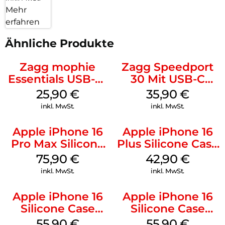
Mehr
erfahren
Ähnliche Produkte
Zagg mophie
Zagg Speedport
Essentials USB-C-
30 Mit USB-C
20W Charger PD
Kabel Weiß
25,90
€
35,90
€
Weiß
inkl. MwSt.
inkl. MwSt.
Apple iPhone 16
Apple iPhone 16
Pro Max Silicone
Plus Silicone Case
Case MagSafe
MagSafe Plum
75,90
€
42,90
€
Stone Gray
inkl. MwSt.
inkl. MwSt.
Apple iPhone 16
Apple iPhone 16
Silicone Case
Silicone Case
MagSafe
MagSafe Plum
55,90
€
55,90
€