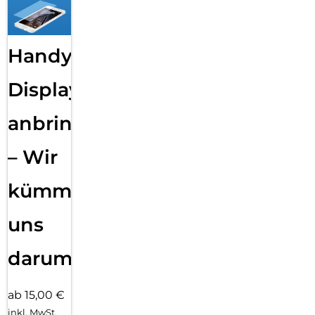
Handy
Displayfolie
anbringen
– Wir
kümmern
uns
darum!
ab 15,00 €
inkl. MwSt.