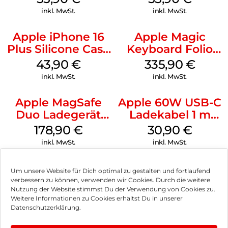
Ultramarine
inkl. MwSt.
inkl. MwSt.
Apple iPhone 16
Apple Magic
Plus Silicone Case
Keyboard Folio
MagSafe Black
iPad 10.9″ (10.Gen.)
43,90
€
335,90
€
Weiß
inkl. MwSt.
inkl. MwSt.
Apple MagSafe
Apple 60W USB-C
Duo Ladegerät
Ladekabel 1 m
Weiß
Weiß
178,90
€
30,90
€
inkl. MwSt.
inkl. MwSt.
Um unsere Website für Dich optimal zu gestalten und fortlaufend
verbessern zu können, verwenden wir Cookies. Durch die weitere
Nutzung der Website stimmst Du der Verwendung von Cookies zu.
Impressum
Weitere Informationen zu Cookies erhältst Du in unserer
Datenschutzerklärung.
AGB