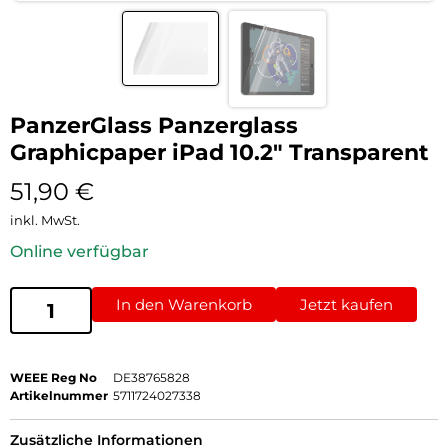
PanzerGlass Panzerglass
Graphicpaper iPad 10.2″ Transparent
51,90
€
inkl. MwSt.
Online verfügbar
In den Warenkorb
Jetzt kaufen
WEEE Reg No
DE38765828
Artikelnummer
5711724027338
Zusätzliche Informationen