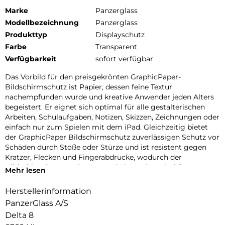
Marke
Panzerglass
Modellbezeichnung
Panzerglass
Produkttyp
Displayschutz
Farbe
Transparent
Verfügbarkeit
sofort verfügbar
Das Vorbild für den preisgekrönten GraphicPaper-
Bildschirmschutz ist Papier, dessen feine Textur
nachempfunden wurde und kreative Anwender jeden Alters
begeistert. Er eignet sich optimal für alle gestalterischen
Arbeiten, Schulaufgaben, Notizen, Skizzen, Zeichnungen oder
einfach nur zum Spielen mit dem iPad. Gleichzeitig bietet
der GraphicPaper Bildschirmschutz zuverlässigen Schutz vor
Schäden durch Stöße oder Stürze und ist resistent gegen
Kratzer, Flecken und Fingerabdrücke, wodurch der
Bildschirm immer wie neu erscheint. Seine wischfeste,
Mehr lesen
antibakterielle Beschichtung wirkt aktiv gegen Keime und
eliminiert bis zu 99,99% aller gewöhnlichen
Herstellerinformation
Oberflächenbakterien.
PanzerGlass A/S
Der Edge-to-Edge-Bildschirmschutz deckt die gesamte
Delta 8
Displayfläche Deines iPads ab, lässt aber genug Platz für