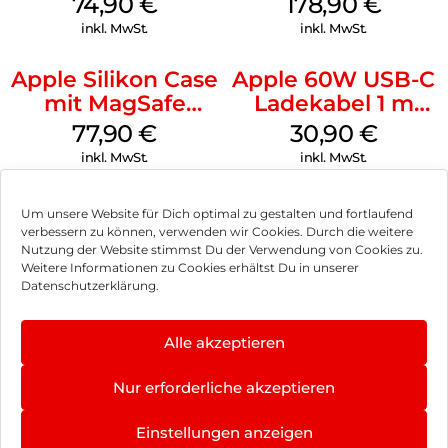
74,90
€
178,90
€
Green
inkl. MwSt.
inkl. MwSt.
Apple Silikon Case
Apple 60W USB-C
mit MagSafe
Ladekabel 1 m
iPhone 14 Pro
Weiß
77,90
€
30,90
€
(PRODUCT)RED
inkl. MwSt.
inkl. MwSt.
Um unsere Website für Dich optimal zu gestalten und fortlaufend
verbessern zu können, verwenden wir Cookies. Durch die weitere
Nutzung der Website stimmst Du der Verwendung von Cookies zu.
Impressum
Weitere Informationen zu Cookies erhältst Du in unserer
Datenschutzerklärung.
AGB
Datenschutz
Alle akzeptieren
Vertrag widerrufen
Nur erforderliche akzeptieren
Hinweis zur Batterieentsorgung
4.8
×
Einstellungen anzeigen