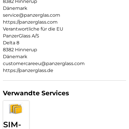
8382 Hinnerup
eine Schutzhülle. Der Umwelt zuliebe wird es in einer FSC-
Dänemark
zertifizierten Verpackung geliefert, die mit weniger Farbe
service@panzerglas.com
und Beschichtungen auskommt und somit die
https://panzerglass.com
Wiederverwertung durch die Reduzierung von
Verunreinigungen erleichtert.
Verantwortliche für die EU
PanzerGlass A/S
Delta 8
8382 Hinnerup
Dänemark
customercareeu@panzerglass.com
https://panzerglass.de
Verwandte Services
SIM-