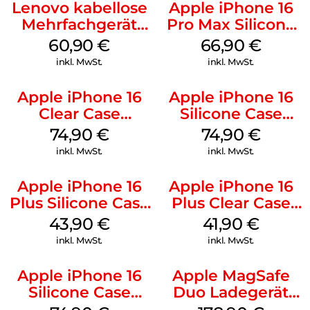
Lenovo kabellose
Apple iPhone 16
Mehrfachgerät
Pro Max Silicone
Luna Grey
Case MagSafe
60,90
€
66,90
€
Black
inkl. MwSt.
inkl. MwSt.
Apple iPhone 16
Apple iPhone 16
Clear Case
Silicone Case
MagSafe
MagSafe Black
74,90
€
74,90
€
Transparent
inkl. MwSt.
inkl. MwSt.
Apple iPhone 16
Apple iPhone 16
Plus Silicone Case
Plus Clear Case
MagSafe Black
MagSafe
43,90
€
41,90
€
Transparent
inkl. MwSt.
inkl. MwSt.
Apple iPhone 16
Apple MagSafe
Silicone Case
Duo Ladegerät
MagSafe Lake
Weiß