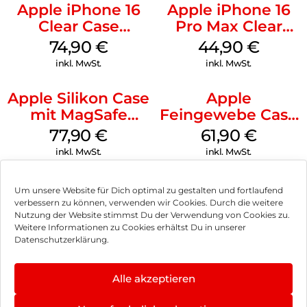
Apple iPhone 16
Apple iPhone 16
Clear Case
Pro Max Clear
MagSafe
Case MagSafe
74,90
€
44,90
€
Transparent
Transparent
inkl. MwSt.
inkl. MwSt.
Apple Silikon Case
Apple
mit MagSafe
Feingewebe Case
iPhone 14 Pro
iPhone 15 Pro
77,90
€
61,90
€
(PRODUCT)RED
MagSafe Schwarz
inkl. MwSt.
inkl. MwSt.
Um unsere Website für Dich optimal zu gestalten und fortlaufend
verbessern zu können, verwenden wir Cookies. Durch die weitere
Nutzung der Website stimmst Du der Verwendung von Cookies zu.
Impressum
Weitere Informationen zu Cookies erhältst Du in unserer
Datenschutzerklärung.
AGB
Datenschutz
Alle akzeptieren
Vertrag widerrufen