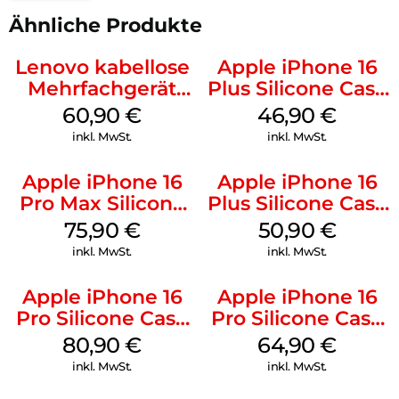
Ähnliche Produkte
Lenovo kabellose
Apple iPhone 16
Mehrfachgerät
Plus Silicone Case
Luna Grey
MagSafe Stone
60,90
€
46,90
€
Gray
inkl. MwSt.
inkl. MwSt.
Apple iPhone 16
Apple iPhone 16
Pro Max Silicone
Plus Silicone Case
Case MagSafe
MagSafe Lake
75,90
€
50,90
€
Stone Gray
Green
inkl. MwSt.
inkl. MwSt.
Apple iPhone 16
Apple iPhone 16
Pro Silicone Case
Pro Silicone Case
MagSafe Stone
MagSafe Denim
80,90
€
64,90
€
Gray
inkl. MwSt.
inkl. MwSt.