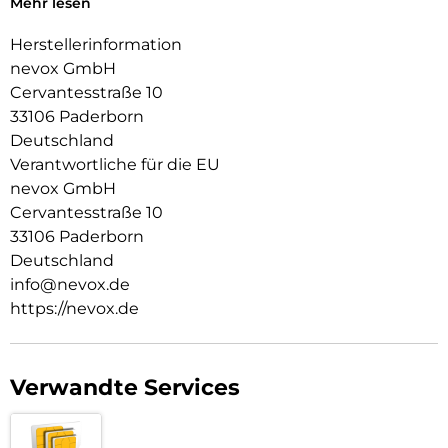
Mehr lesen
Das Display ist durch die seitlichen Flanken geschützt.
Herstellerinformation
Durch das verwendete Material ist diese komplett
nevox GmbH
Transparent und bringt jegliche Farbe des Smartphones,
Cervantesstraße 10
passend zur Geltung.
33106 Paderborn
Die Anschlüsse, Knöpfe und Kamera bleiben voll zugänglich.
Deutschland
Hochwertiges Schmutzabweisendes Material und
Verantwortliche für die EU
Schockproof durch eingearbeitete Luftpolster in den Ecken.
nevox GmbH
Cervantesstraße 10
33106 Paderborn
Deutschland
info@nevox.de
https://nevox.de
Verwandte Services