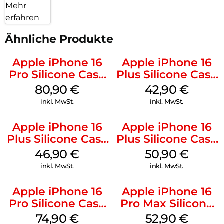
Mehr
erfahren
Ähnliche Produkte
Apple iPhone 16
Apple iPhone 16
Pro Silicone Case
Plus Silicone Case
MagSafe Stone
MagSafe Plum
80,90
€
42,90
€
Gray
inkl. MwSt.
inkl. MwSt.
Apple iPhone 16
Apple iPhone 16
Plus Silicone Case
Plus Silicone Case
MagSafe Stone
MagSafe Lake
46,90
€
50,90
€
Gray
Green
inkl. MwSt.
inkl. MwSt.
Apple iPhone 16
Apple iPhone 16
Pro Silicone Case
Pro Max Silicone
MagSafe Black
Case MagSafe
74,90
€
52,90
€