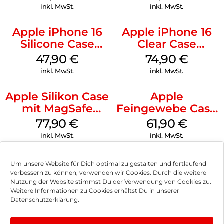
Ultramarine
inkl. MwSt.
inkl. MwSt.
Apple iPhone 16
Apple iPhone 16
Silicone Case
Clear Case
MagSafe Fuchsia
MagSafe
47,90
€
74,90
€
Transparent
inkl. MwSt.
inkl. MwSt.
Apple Silikon Case
Apple
mit MagSafe
Feingewebe Case
iPhone 14 Pro
iPhone 15 Pro
77,90
€
61,90
€
(PRODUCT)RED
MagSafe Schwarz
inkl. MwSt.
inkl. MwSt.
Um unsere Website für Dich optimal zu gestalten und fortlaufend
verbessern zu können, verwenden wir Cookies. Durch die weitere
Nutzung der Website stimmst Du der Verwendung von Cookies zu.
Impressum
Weitere Informationen zu Cookies erhältst Du in unserer
Datenschutzerklärung.
AGB