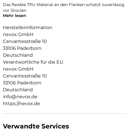
Das flexible TPU Material an den Flanken schützt zuverlässig
vor Stürzen.
Mehr lesen
Das Display ist durch die seitlichen Flanken geschützt.
Herstellerinformation
Durch die spezielle Beschichtung behält ihr Smartphone die
nevox GmbH
Griffigkeit und wirkt edel.
Cervantesstraße 10
Die Anschlüsse, Knöpfe und Kamera bleiben voll zugänglich.
33106 Paderborn
Deutschland
Hochwertiges Schmutzabweisendes Material und
Schockproof durch eingearbeitete Luftpolster in den Ecken.
Verantwortliche für die EU
nevox GmbH
Cervantesstraße 10
33106 Paderborn
Deutschland
info@nevox.de
https://nevox.de
Verwandte Services