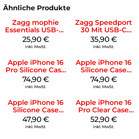
Ähnliche Produkte
Zagg mophie
Zagg Speedport
Essentials USB-C-
30 Mit USB-C
20W Charger PD
Kabel Weiß
25,90
€
35,90
€
Weiß
inkl. MwSt.
inkl. MwSt.
Apple iPhone 16
Apple iPhone 16
Pro Silicone Case
Silicone Case
MagSafe Black
MagSafe Black
74,90
€
74,90
€
inkl. MwSt.
inkl. MwSt.
Apple iPhone 16
Apple iPhone 16
Silicone Case
Pro Clear Case
MagSafe Fuchsia
MagSafe
47,90
€
52,90
€
Transparent
inkl. MwSt.
inkl. MwSt.