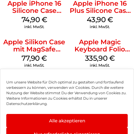
Apple iPhone 16
Apple iPhone 16
Silicone Case
Plus Silicone Case
MagSafe Lake
MagSafe Black
74,90
€
43,90
€
Green
inkl. MwSt.
inkl. MwSt.
Apple Silikon Case
Apple Magic
mit MagSafe
Keyboard Folio
iPhone 14 Pro
iPad 10.9″ (10.Gen.)
77,90
€
335,90
€
(PRODUCT)RED
Weiß
inkl. MwSt.
inkl. MwSt.
Um unsere Website für Dich optimal zu gestalten und fortlaufend
verbessern zu können, verwenden wir Cookies. Durch die weitere
Nutzung der Website stimmst Du der Verwendung von Cookies zu.
Impressum
Weitere Informationen zu Cookies erhältst Du in unserer
Datenschutzerklärung.
AGB
Datenschutz
Alle akzeptieren
Vertrag widerrufen