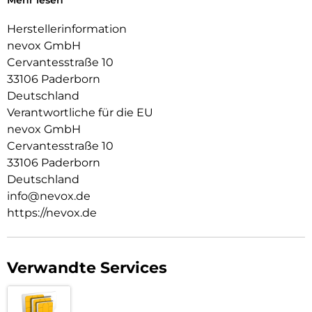
Mehr lesen
Das Display ist durch die seitlichen Flanken geschützt.
Herstellerinformation
Durch die spezielle Beschichtung behält ihr Smartphone die
nevox GmbH
Griffigkeit und wirkt edel.
Cervantesstraße 10
Die Anschlüsse, Knöpfe und Kamera bleiben voll zugänglich.
33106 Paderborn
Deutschland
Hochwertiges Schmutzabweisendes Material und
Schockproof durch eingearbeitete Luftpolster in den Ecken.
Verantwortliche für die EU
nevox GmbH
Cervantesstraße 10
33106 Paderborn
Deutschland
info@nevox.de
https://nevox.de
Verwandte Services