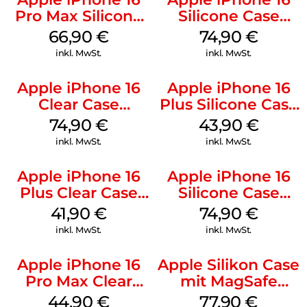
Pro Max Silicone
Silicone Case
Case MagSafe
MagSafe Lake
66,90
€
74,90
€
Black
Green
inkl. MwSt.
inkl. MwSt.
Apple iPhone 16
Apple iPhone 16
Clear Case
Plus Silicone Case
MagSafe
MagSafe Black
74,90
€
43,90
€
Transparent
inkl. MwSt.
inkl. MwSt.
Apple iPhone 16
Apple iPhone 16
Plus Clear Case
Silicone Case
MagSafe
MagSafe Black
41,90
€
74,90
€
Transparent
inkl. MwSt.
inkl. MwSt.
Apple iPhone 16
Apple Silikon Case
Pro Max Clear
mit MagSafe
Case MagSafe
iPhone 14 Pro
44,90
€
77,90
€