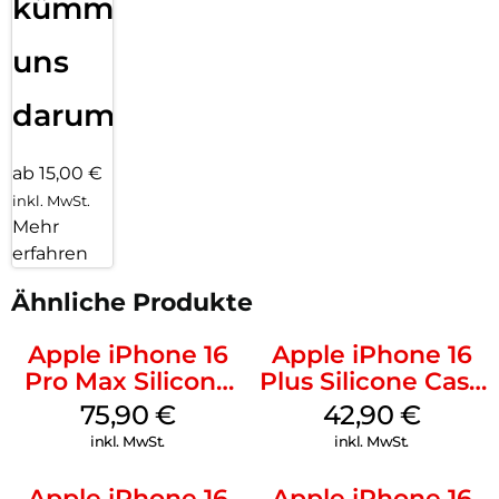
kümmern
uns
darum!
ab 15,00 €
inkl. MwSt.
Mehr
erfahren
Ähnliche Produkte
Apple iPhone 16
Apple iPhone 16
Pro Max Silicone
Plus Silicone Case
Case MagSafe
MagSafe Plum
75,90
€
42,90
€
Stone Gray
inkl. MwSt.
inkl. MwSt.
Apple iPhone 16
Apple iPhone 16