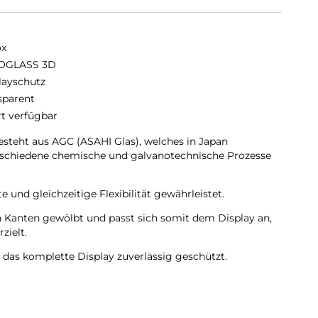
ox
OGLASS 3D
layschutz
sparent
rt verfügbar
eht aus AGC (ASAHI Glas), welches in Japan
erschiedene chemische und galvanotechnische Prozesse
 und gleichzeitige Flexibilität gewährleistet.
Kanten gewölbt und passt sich somit dem Display an,
zielt.
as komplette Display zuverlässig geschützt.
getool, welches das Anbringen erheblich vereinfacht.