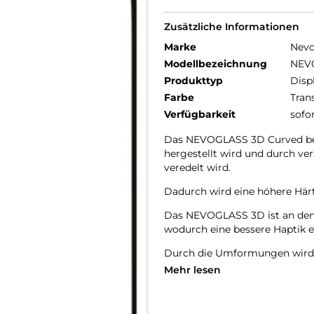
Zusätzliche Informationen
Marke
Nev
Modellbezeichnung
NEV
Produkttyp
Disp
Farbe
Tran
Verfügbarkeit
sofo
Das NEVOGLASS 3D Curved best
hergestellt wird und durch v
veredelt wird.
Dadurch wird eine höhere Härte
Das NEVOGLASS 3D ist an den 
wodurch eine bessere Haptik er
Durch die Umformungen wird d
Mehr lesen
Im Set enthalten ist ein Monta
Glasdicke – 0.33mm