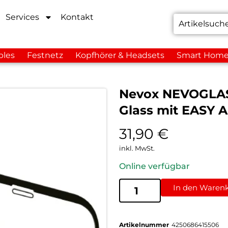
Services
Kontakt
bles
Festnetz
Kopfhörer & Headsets
Smart Hom
Nevox NEVOGLASS
Glass mit EASY 
31,90
€
inkl. MwSt.
Online verfügbar
In den Waren
Artikelnummer
4250686415506