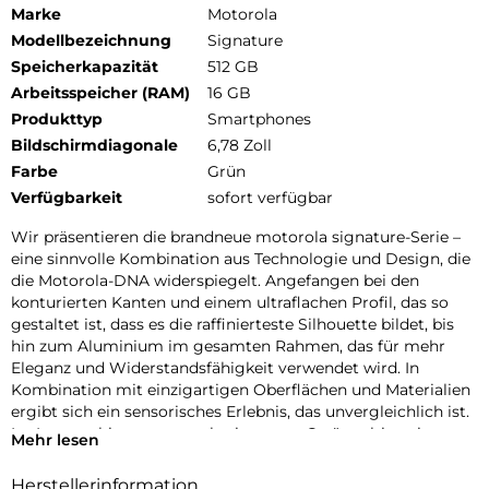
Marke
Motorola
Modellbezeichnung
Signature
Speicherkapazität
512 GB
Arbeitsspeicher (RAM)
16 GB
Produkttyp
Smartphones
Bildschirmdiagonale
6,78 Zoll
Farbe
Grün
Verfügbarkeit
sofort verfügbar
Wir präsentieren die brandneue motorola signature-Serie –
eine sinnvolle Kombination aus Technologie und Design, die
die Motorola-DNA widerspiegelt. Angefangen bei den
konturierten Kanten und einem ultraflachen Profil, das so
gestaltet ist, dass es die raffinierteste Silhouette bildet, bis
hin zum Aluminium im gesamten Rahmen, das für mehr
Eleganz und Widerstandsfähigkeit verwendet wird. In
Kombination mit einzigartigen Oberflächen und Materialien
ergibt sich ein sensorisches Erlebnis, das unvergleichlich ist.
Im Inneren bieten motorola signature-Geräte ultimative
Mehr lesen
Leistung, die mit dem DXOMARK Gold Label für höchste
Standards in Sachen Bildqualität ausgezeichnet wurde. Mit
Herstellerinformation