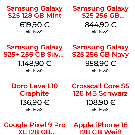
Samsung Galaxy
Samsung Galaxy
S25 128 GB Mint
S25 256 GB
Icyblue
619,90
€
844,90
€
inkl. MwSt.
inkl. MwSt.
Samsung Galaxy
Samsung Galaxy
S25+ 256 GB Silver
S25 256 GB Navy
Shadow
1.148,90
€
958,90
€
inkl. MwSt.
inkl. MwSt.
Doro Leva L10
Crosscall Core S5
Graphite
128 MB Schwarz
136,90
€
108,90
€
inkl. MwSt.
inkl. MwSt.
Google Pixel 9 Pro
Apple iPhone 16
XL 128 GB
128 GB Weiß