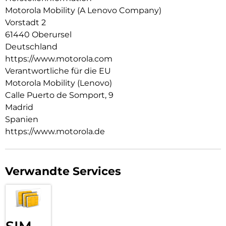
Sony LYTIA-Sensoren, Dolby Vision-Aufnahme und dem
Motorola Mobility (A Lenovo Company)
Snapdragon 8 Gen 5 Prozessor der nächsten Generation hast
Vorstadt 2
du die nötige Leistung, um Momente wie nie zuvor
61440 Oberursel
einzufangen. Mit exklusiven, maßgeschneiderten Services
und bis zu sieben Jahren Betriebssystem- und
Deutschland
Sicherheitsupdates wird dein Gesamterlebnis aufgewertet.1
https://www.motorola.com
Erwarte das Beste von motorola signature
Verantwortliche für die EU
Motorola Mobility (Lenovo)
Calle Puerto de Somport, 9
Madrid
Spanien
https://www.motorola.de
Verwandte Services