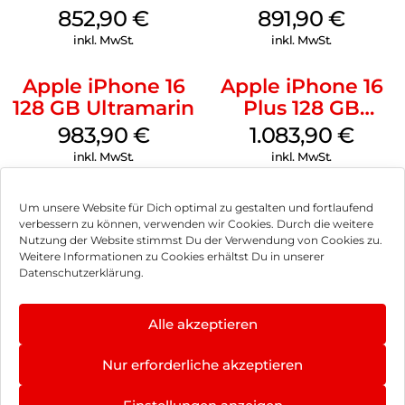
Obsidian
852,90
€
891,90
€
inkl. MwSt.
inkl. MwSt.
Apple iPhone 16
Apple iPhone 16
128 GB Ultramarin
Plus 128 GB
Schwarz
983,90
€
1.083,90
€
inkl. MwSt.
inkl. MwSt.
Um unsere Website für Dich optimal zu gestalten und fortlaufend
verbessern zu können, verwenden wir Cookies. Durch die weitere
Nutzung der Website stimmst Du der Verwendung von Cookies zu.
Impressum
Weitere Informationen zu Cookies erhältst Du in unserer
Datenschutzerklärung.
AGB
Datenschutz
Alle akzeptieren
Vertrag widerrufen
Nur erforderliche akzeptieren
Hinweis zur Batterieentsorgung
×