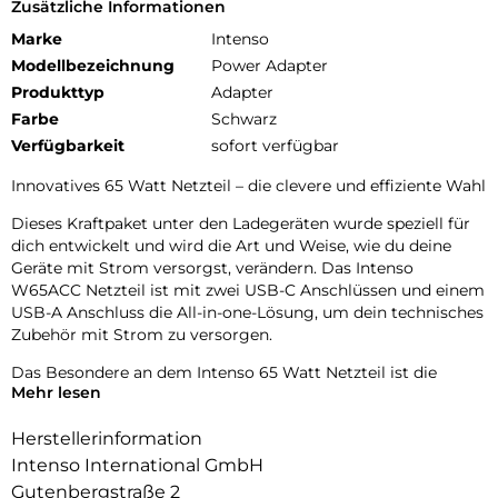
Zusätzliche Informationen
Marke
Intenso
Modellbezeichnung
Power Adapter
Produkttyp
Adapter
Farbe
Schwarz
Verfügbarkeit
sofort verfügbar
Innovatives 65 Watt Netzteil – die clevere und effiziente Wahl
Dieses Kraftpaket unter den Ladegeräten wurde speziell für
dich entwickelt und wird die Art und Weise, wie du deine
Geräte mit Strom versorgst, verändern. Das Intenso
W65ACC Netzteil ist mit zwei USB-C Anschlüssen und einem
USB-A Anschluss die All-in-one-Lösung, um dein technisches
Zubehör mit Strom zu versorgen.
Das Besondere an dem Intenso 65 Watt Netzteil ist die
Mehr lesen
revolutionäre GaN-Technologie. Sie sorgt dafür, dass das
Netzteil sowohl kleiner als auch energieeffizienter ist. Das
Herstellerinformation
hat den Vorteil, dass das Netzteil problemlos überall
mitgenommen werden kann. Außerdem sorgt die
Intenso International GmbH
Energieeffizienz dafür, dass der Ladevorgang nicht nur
Gutenbergstraße 2