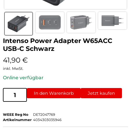
Intenso Power Adapter W65ACC
USB-C Schwarz
41,90
€
inkl. MwSt.
Online verfügbar
In den Warenkorb
Jetzt kaufen
WEEE Reg No
DE72047769
Artikelnummer
4034303035946