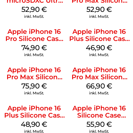
microSDXC Ultra
Pro Max Silicone
128 GB + Adapter
Case MagSafe
52,90
€
52,90
€
Mobile
Ultramarine
inkl. MwSt.
inkl. MwSt.
Apple iPhone 16
Apple iPhone 16
Pro Silicone Case
Plus Silicone Case
MagSafe Black
MagSafe Stone
74,90
€
46,90
€
Gray
inkl. MwSt.
inkl. MwSt.
Apple iPhone 16
Apple iPhone 16
Pro Max Silicone
Pro Max Silicone
Case MagSafe
Case MagSafe
75,90
€
66,90
€
Stone Gray
Black
inkl. MwSt.
inkl. MwSt.
Apple iPhone 16
Apple iPhone 16
Plus Silicone Case
Silicone Case
MagSafe Denim
MagSafe
48,90
€
55,90
€
Ultramarine
inkl. MwSt.
inkl. MwSt.