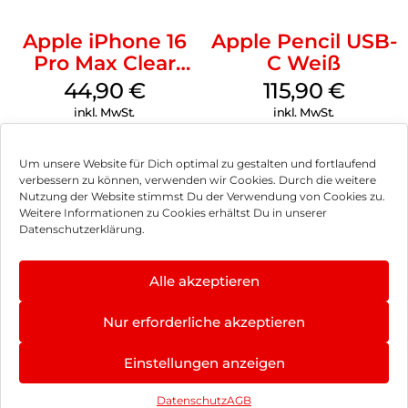
Apple iPhone 16
Apple Pencil USB-
Pro Max Clear
C Weiß
Case MagSafe
44,90
€
115,90
€
Transparent
inkl. MwSt.
inkl. MwSt.
Um unsere Website für Dich optimal zu gestalten und fortlaufend
verbessern zu können, verwenden wir Cookies. Durch die weitere
Nutzung der Website stimmst Du der Verwendung von Cookies zu.
Impressum
Weitere Informationen zu Cookies erhältst Du in unserer
Datenschutzerklärung.
AGB
Datenschutz
Alle akzeptieren
Vertrag widerrufen
Nur erforderliche akzeptieren
Hinweis zur Batterieentsorgung
4.8
×
Einstellungen anzeigen
Newsletter
★
★
★
★
★
402 Bewertungen
Datenschutz
AGB
©
2026
, Brodos AG – All Rights Reserved.