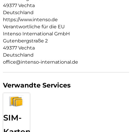
schneller geht, sondern auch die Umwelt und deinen
49377 Vechta
Geldbeutel schont.
Deutschland
Das W65ACC Netzteil von Intenso ist der perfekte Begleiter
https://www.intenso.de
für den modernen Lebensstil. Wenn du dein Laptop,
Verantwortliche für die EU
Smartphone, Tablet oder ein anderes USB-betriebenes Gerät
Intenso International GmbH
aufladen möchtest, bist du bestens mit unserem 65 Watt
Gutenbergstraße 2
Adapter ausgestattet. Der Adapter ist in den Farben Schwarz
und Weiß erhältlich.
49377 Vechta
Deutschland
office@intenso-international.de
Verwandte Services
SIM-
Karten