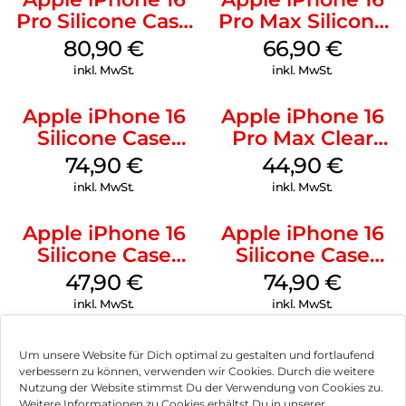
Pro Silicone Case
Pro Max Silicone
MagSafe Stone
Case MagSafe
80,90
€
66,90
€
Gray
Black
inkl. MwSt.
inkl. MwSt.
Apple iPhone 16
Apple iPhone 16
Silicone Case
Pro Max Clear
MagSafe Black
Case MagSafe
74,90
€
44,90
€
Transparent
inkl. MwSt.
inkl. MwSt.
Apple iPhone 16
Apple iPhone 16
Silicone Case
Silicone Case
MagSafe Fuchsia
MagSafe Lake
47,90
€
74,90
€
Green
inkl. MwSt.
inkl. MwSt.
Um unsere Website für Dich optimal zu gestalten und fortlaufend
verbessern zu können, verwenden wir Cookies. Durch die weitere
Nutzung der Website stimmst Du der Verwendung von Cookies zu.
Impressum
Weitere Informationen zu Cookies erhältst Du in unserer