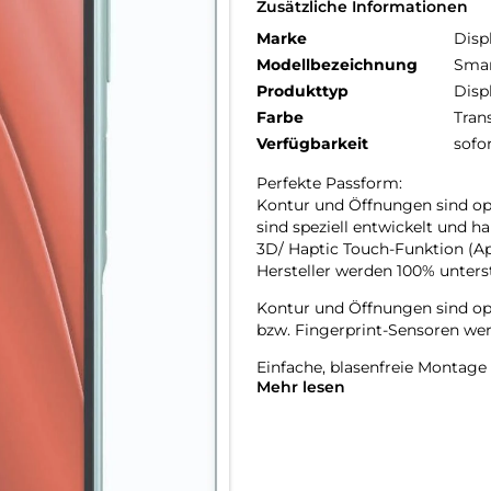
Zusätzliche Informationen
Marke
Disp
Modellbezeichnung
Smar
Produkttyp
Disp
Farbe
Tran
Verfügbarkeit
sofo
Perfekte Passform:
Kontur und Öffnungen sind op
sind speziell entwickelt und h
3D/ Haptic Touch-Funktion (Ap
Hersteller werden 100% unterst
Kontur und Öffnungen sind op
bzw. Fingerprint-Sensoren wer
Einfache, blasenfreie Montage
Mehr lesen
Unzerbrechlich durch perfekte
mit der Flexibilität von Kunstst
Kratzer-resistent: Die flexibl
schützt das Display wirkungsvo