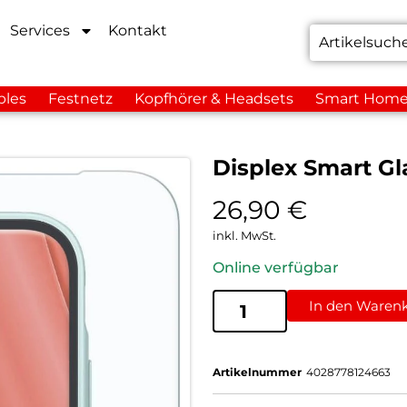
Services
Kontakt
bles
Festnetz
Kopfhörer & Headsets
Smart Hom
Displex Smart Gl
26,90
€
inkl. MwSt.
Online verfügbar
In den Waren
Artikelnummer
4028778124663