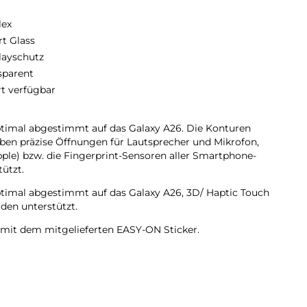
lex
t Glass
layschutz
sparent
rt verfügbar
timal abgestimmt auf das Galaxy A26. Die Konturen
aben präzise Öffnungen für Lautsprecher und Mikrofon,
ple) bzw. die Fingerprint-Sensoren aller Smartphone-
ützt.
timal abgestimmt auf das Galaxy A26, 3D/ Haptic Touch
den unterstützt.
 mit dem mitgelieferten EASY-ON Sticker.
n Material-Mix: verbindet die Oberflächenhärte von Glas
off.
e Schutzfolie mit Glas-Beschichtung (Oberflächenhärte 9H)
ll vor Kratzern.