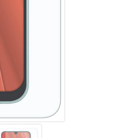
Maximale Transparenz (>92%) u
dünn (0,3mm).
Schmutzabweisend: High-Tech 
beste Touch-Funktion.