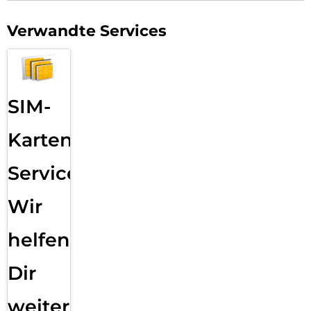
schmutzabweisend, extrem langanhaltend und gewährleistet
optimalen Touch und Scrollen. Durch diese Technologie sieht
Verwandte Services
Ihr Display nicht nur schöner aus, sondern bleibt auch länger
sauber und muss somit seltener gereinigt werden. Hinweis:
der Displex Screen Protector unterstützt auch den 3D/
Haptic Touch (Apple) und die Fingerprint-Sensoren aller
Smartphone Hersteller.
SIM-
Splitterschutz
Der im Real Glass integrierte High-Tech Splitterschutz von
Karten
Displex gewährleistet absolute Sicherheit, auch beim Bruch
des Panzerglases. Durch das Verbundmaterial der zweiten
Service:
Schicht im Schutzglas splittert dieses nicht und garantiert
somit eine absolut sichere Verwendung. Und wenn es doch
zum Ernstfall kommen sollte und das Schutzglas einen
Wir
Schlag, Fall oder Stoß abgefangen hat und gebrochen ist,
dann kann das Displex Schutzglas durch den integrierte
helfen
High-Tech Splitterschutz problemlos in einem Stück vom
Display abgezogen werden.
Dir
Hochleistungs-Silikon
Nach der Montage des Schutzglases sorgt das
weiter
Hochleistungs-Silikon für optimale Haft-Eigenschaften und