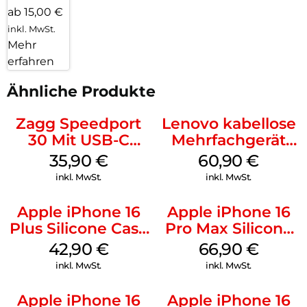
ab 15,00 €
inkl. MwSt.
Mehr
erfahren
Ähnliche Produkte
Zagg Speedport
Lenovo kabellose
30 Mit USB-C
Mehrfachgerät
Kabel Weiß
Luna Grey
35,90
€
60,90
€
inkl. MwSt.
inkl. MwSt.
Apple iPhone 16
Apple iPhone 16
Plus Silicone Case
Pro Max Silicone
MagSafe Plum
Case MagSafe
42,90
€
66,90
€
Black
inkl. MwSt.
inkl. MwSt.
Apple iPhone 16
Apple iPhone 16