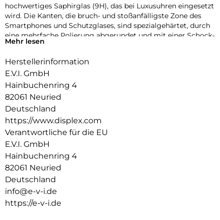
hochwertiges Saphirglas (9H), das bei Luxusuhren eingesetzt
wird. Die Kanten, die bruch- und stoßanfälligste Zone des
Smartphones und Schutzglases, sind spezialgehärtet, durch
eine mehrfache Polierung abgerundet und mit einer Schock-
Mehr lesen
absorbierenden Kante (bei Full Cover Schutzgläsern)
veredelt. Durch dieses aufwendige Produktionsverfahren
Herstellerinformation
wird das Schutzglas extrem widerstandsfähig gegen
E.V.I. GmbH
Schläge, Stöße und Bruch und ist zugleich besonders
angenehm bei der Nutzung.
Hainbuchenring 4
82061 Neuried
Hüllenfreundlich
Deutschland
Unser Displex Schutzglas wird bis auf 5/100 mm genau auf
https://www.displex.com
die Smartphone Konturen gefertigt und passt somit perfekt
auf Ihr Smartphone. Außerdem ist die Schutzfolie ultradünn.
Verantwortliche für die EU
Somit lassen sich alle handelsüblichen Schutzhüllen & Cases
E.V.I. GmbH
mit der Panzerglasfolie benutzen. Durch einen kombinierten
Hainbuchenring 4
Schutz aus Displex Tempered Glass und Ihrer Lieblingshülle
82061 Neuried
wird Ihr Smartphone rundum optimal geschützt.
Deutschland
Anti Fingerprint
info@e-v-i.de
Die oberste Schicht unserer 4-Layer Technology besteht aus
https://e-v-i.de
einem High-Tech Plasma Coating. Die hydro- und oleophobe
Anti-Fingerprint-Beschichtung ist fett- und