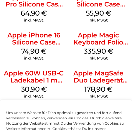
Pro Silicone Case
Silicone Case
MagSafe Denim
MagSafe
64,90
€
55,90
€
Ultramarine
inkl. MwSt.
inkl. MwSt.
Apple iPhone 16
Apple Magic
Silicone Case
Keyboard Folio
MagSafe Lake
iPad 10.9″ (10.Gen.)
74,90
€
335,90
€
Green
Weiß
inkl. MwSt.
inkl. MwSt.
Apple 60W USB-C
Apple MagSafe
Ladekabel 1 m
Duo Ladegerät
Weiß
Weiß
30,90
€
178,90
€
inkl. MwSt.
inkl. MwSt.
Um unsere Website für Dich optimal zu gestalten und fortlaufend
verbessern zu können, verwenden wir Cookies. Durch die weitere
Nutzung der Website stimmst Du der Verwendung von Cookies zu.
Impressum
Weitere Informationen zu Cookies erhältst Du in unserer