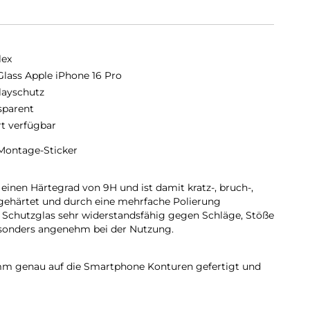
lex
Glass Apple iPhone 16 Pro
layschutz
sparent
rt verfügbar
Montage-Sticker
einen Härtegrad von 9H und ist damit kratz-, bruch-,
 gehärtet und durch eine mehrfache Polierung
 Schutzglas sehr widerstandsfähig gegen Schläge, Stöße
esonders angenehm bei der Nutzung.
 mm genau auf die Smartphone Konturen gefertigt und
martphone. Außerdem ist die Schutzfolie ultradünn. Somit
en Schutzhüllen & Cases mit der Panzerglasfolie
erten Schutz aus PRO Glass und Ihrer Lieblingshülle