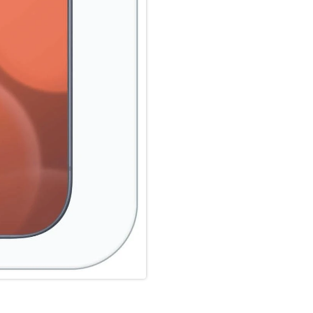
wird Ihr Smartphone rundum o
Anti Fingerprint:
Die oberste Schicht unserer 
Coating. Die hydro- und oleop
schmutzabweisend, sehr langa
Scrollen. Durch diese Technolo
bleibt auch länger sauber und
Glass Screen Protector unters
Fingerprint-Sensoren aller Sm
Splitterschutz:
Der im PRO Glass integrierte 
absolute Sicherheit, auch bei
der zweiten Schicht im Schutzg
absolut sichere Verwendung. 
Schutzglas einen Schlag, Fall
das PRO Glass Schutzglas durc
in einem Stück vom Display 
Hochleistungs-Silikon:
Nach der Montage des Schutzgl
Haft-Eigenschaften und eine kl