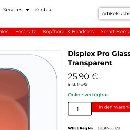
Services
Kontakt
bles
Festnetz
Kopfhörer & Headsets
Smart Hom
Displex Pro Glas
Transparent
25,90
€
inkl. MwSt.
Online verfügbar
In den Waren
WEEE Reg No
DE38765828