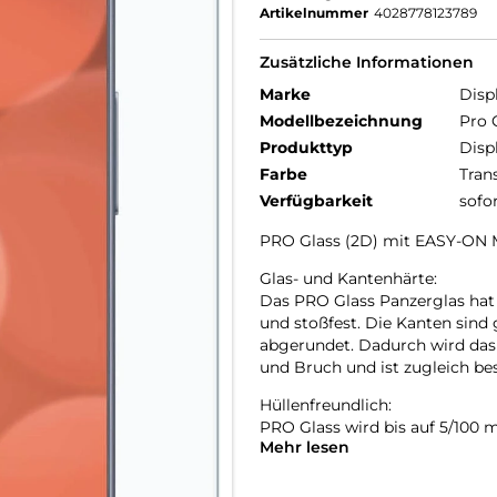
Artikelnummer
4028778123789
Zusätzliche Informationen
Marke
Disp
Modellbezeichnung
Pro 
Produkttyp
Disp
Farbe
Tran
Verfügbarkeit
sofo
PRO Glass (2D) mit EASY-ON 
Glas- und Kantenhärte:
Das PRO Glass Panzerglas hat 
und stoßfest. Die Kanten sind
abgerundet. Dadurch wird das
und Bruch und ist zugleich b
Hüllenfreundlich:
PRO Glass wird bis auf 5/100
Mehr lesen
passt somit perfekt auf Ihr S
lassen sich alle handelsüblich
benutzen. Durch einen kombini