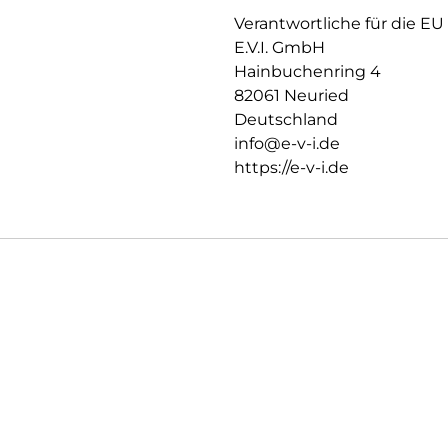
zuverlässig hält, ist das Sili
Verantwortliche für die EU
Hersteller angepasst. Auch die 
E.V.I. GmbH
Displayschutzfolie können Si
Hainbuchenring 4
und Farbtreue genießen.
82061 Neuried
Einfaches, blasenfreies Aufbri
Deutschland
Mit dem EASY-ON Montage-Stic
info@e-v-i.de
sich die Montage des Tempered 
schiefes Aufliegen des Screen
https://e-v-i.de
für Lautsprecher oder Mikrofo