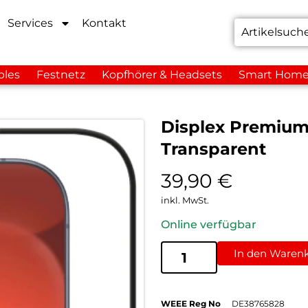
Services
Kontakt
bles
Festnetz
Kopfhörer & Headsets
Smart Hom
Displex Premium
Transparent
39,90
€
inkl. MwSt.
Online verfügbar
In den Waren
WEEE Reg No
DE38765828