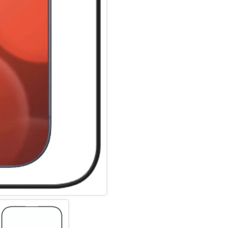
hochwertiges Saphirglas (9H), 
bruch- und stoßanfälligste Zo
spezialgehärtet, durch eine m
absorbierenden Kante (bei Full
aufwendige Produktionsverfah
gegen Schläge, Stöße und Bru
Nutzung.
Hüllenfreundlich:
Unser Displex Schutzglas wir
gefertigt und passt somit perf
ultradünn. Somit lassen sich a
Panzerglasfolie benutzen. Du
Glass und Ihrer Lieblingshüll
Anti Fingerprint:
Die oberste Schicht unserer 
Coating. Die hydro- und oleop
schmutzabweisend, extrem la
Scrollen. Durch diese Technolo
bleibt auch länger sauber und
Displex Screen Protector unte
Fingerprint-Sensoren aller Sm