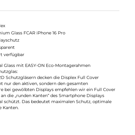
lex
ium Glass FCAR iPhone 16 Pro
layschutz
sparent
rt verfügbar
Real Glass mit EASY-ON Eco-Montagerahmen
hutzglas:
D Schutzgläsern decken die Displex Full Cover
ht nur den aktiven, sondern den gesamten
re bei gewölbten Displays empfehlen wir ein Full Cover
s an die „runden Kanten“ des Smartphone Displays
al schützt. Das bedeutet maximalen Schutz, optimale
e Kanten.
en Härtegrad von 10H und ist damit nicht nur kratz-,
gleichbare Markenprodukte, sondern übertrifft sogar