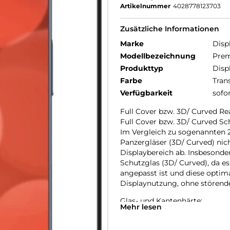
Artikelnummer
4028778123703
Zusätzliche Informationen
Marke
Disp
Modellbezeichnung
Prem
Produkttyp
Disp
Farbe
Tran
Verfügbarkeit
sofo
Full Cover bzw. 3D/ Curved 
Full Cover bzw. 3D/ Curved Sc
Im Vergleich zu sogenannten 2
Panzergläser (3D/ Curved) nic
Displaybereich ab. Insbesonde
Schutzglas (3D/ Curved), da e
angepasst ist und diese optim
Displaynutzung, ohne störend
Glas- und Kantenhärte:
Mehr lesen
Das Displex Panzerglas hat ein
bruch-, und stoßfester als ver