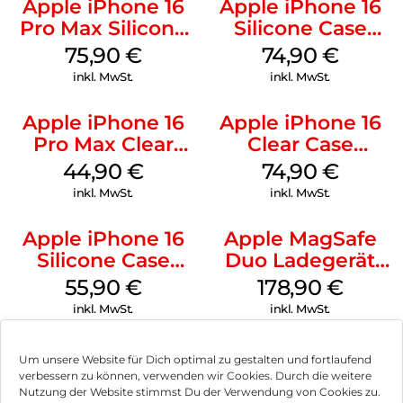
Apple iPhone 16
Apple iPhone 16
Pro Max Silicone
Silicone Case
Case MagSafe
MagSafe Black
75,90
€
74,90
€
Stone Gray
inkl. MwSt.
inkl. MwSt.
Apple iPhone 16
Apple iPhone 16
Pro Max Clear
Clear Case
Case MagSafe
MagSafe
44,90
€
74,90
€
Transparent
Transparent
inkl. MwSt.
inkl. MwSt.
Apple iPhone 16
Apple MagSafe
Silicone Case
Duo Ladegerät
MagSafe Plum
Weiß
55,90
€
178,90
€
inkl. MwSt.
inkl. MwSt.
Um unsere Website für Dich optimal zu gestalten und fortlaufend
verbessern zu können, verwenden wir Cookies. Durch die weitere
Nutzung der Website stimmst Du der Verwendung von Cookies zu.