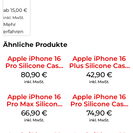
ab 15,00 €
inkl. MwSt.
Mehr
erfahren
Ähnliche Produkte
Apple iPhone 16
Apple iPhone 16
Pro Silicone Case
Plus Silicone Case
MagSafe Stone
MagSafe Plum
80,90
€
42,90
€
Gray
inkl. MwSt.
inkl. MwSt.
Apple iPhone 16
Apple iPhone 16
Pro Max Silicone
Pro Silicone Case
Case MagSafe
MagSafe Black
66,90
€
74,90
€
Black
inkl. MwSt.
inkl. MwSt.