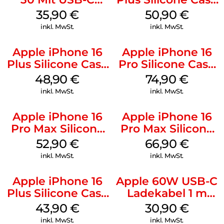
Kabel Weiß
MagSafe Lake
35,90
€
50,90
€
Green
inkl. MwSt.
inkl. MwSt.
Apple iPhone 16
Apple iPhone 16
Plus Silicone Case
Pro Silicone Case
MagSafe Denim
MagSafe Black
48,90
€
74,90
€
inkl. MwSt.
inkl. MwSt.
Apple iPhone 16
Apple iPhone 16
Pro Max Silicone
Pro Max Silicone
Case MagSafe
Case MagSafe
52,90
€
66,90
€
Ultramarine
Black
inkl. MwSt.
inkl. MwSt.
Apple iPhone 16
Apple 60W USB-C
Plus Silicone Case
Ladekabel 1 m
MagSafe Black
Weiß
43,90
€
30,90
€
inkl. MwSt.
inkl. MwSt.