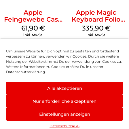
Apple
Apple Magic
Feingewebe Case
Keyboard Folio
iPhone 15 Pro
iPad 10.9″ (10.Gen.)
61,90
€
335,90
€
MagSafe Schwarz
Weiß
inkl. MwSt.
inkl. MwSt.
Um unsere Website für Dich optimal zu gestalten und fortlaufend
verbessern zu können, verwenden wir Cookies. Durch die weitere
Nutzung der Website stimmst Du der Verwendung von Cookies zu.
Impressum
Weitere Informationen zu Cookies erhältst Du in unserer
Datenschutzerklärung.
AGB
Datenschutz
Alle akzeptieren
Vertrag widerrufen
Nur erforderliche akzeptieren
Hinweis zur Batterieentsorgung
4.8
×
Einstellungen anzeigen
Newsletter
★
★
★
★
★
402 Bewertungen
Datenschutz
AGB
©
2026
, Brodos AG – All Rights Reserved.