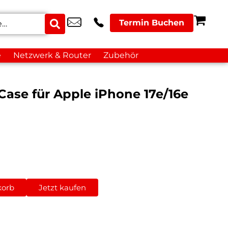
Termin Buchen
e
Netzwerk & Router
Zubehör
 Case für Apple iPhone 17e/16e
korb
Jetzt kaufen