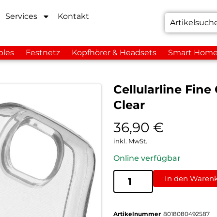
Services
Kontakt
bles
Festnetz
Kopfhörer & Headsets
Smart Hom
Cellularline Fine
Clear
36,90
€
inkl. MwSt.
Online verfügbar
In den Waren
Artikelnummer
8018080492587