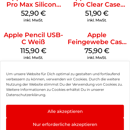
Pro Max Silicone
Pro Clear Case
Case MagSafe
MagSafe
52,90
€
51,90
€
Ultramarine
Transparent
inkl. MwSt.
inkl. MwSt.
Apple Pencil USB-
Apple
C Weiß
Feingewebe Case
iPhone 15 Pro
115,90
€
75,90
€
MagSafe Schwarz
inkl. MwSt.
inkl. MwSt.
Um unsere Website für Dich optimal zu gestalten und fortlaufend
verbessern zu können, verwenden wir Cookies. Durch die weitere
Nutzung der Website stimmst Du der Verwendung von Cookies zu.
Impressum
Weitere Informationen zu Cookies erhältst Du in unserer
Datenschutzerklärung.
AGB
Datenschutz
Alle akzeptieren
Vertrag widerrufen
Nur erforderliche akzeptieren