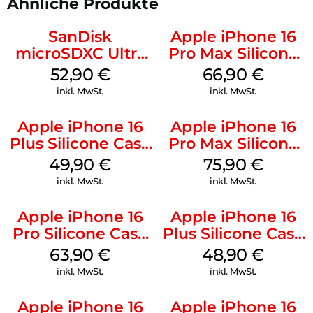
Ähnliche Produkte
SanDisk
Apple iPhone 16
microSDXC Ultra
Pro Max Silicone
128 GB + Adapter
Case MagSafe
52,90
€
66,90
€
Mobile
Black
inkl. MwSt.
inkl. MwSt.
Apple iPhone 16
Apple iPhone 16
Plus Silicone Case
Pro Max Silicone
MagSafe Lake
Case MagSafe
49,90
€
75,90
€
Green
Stone Gray
inkl. MwSt.
inkl. MwSt.
Apple iPhone 16
Apple iPhone 16
Pro Silicone Case
Plus Silicone Case
MagSafe Denim
MagSafe Denim
63,90
€
48,90
€
inkl. MwSt.
inkl. MwSt.
Apple iPhone 16
Apple iPhone 16