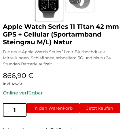
Apple Watch Series 11 Titan 42 mm
GPS + Cellular (Sportarmband
Steingrau M/L) Natur
Die neue Apple Watch Series 11 mit Bluthochdruck
Mitteilungen, Schlafindex, schnellem 5G und bis zu 24
Stunden Batterielaufzeit.
866,90
€
inkl. MwSt.
Online verfügbar
In den Warenkorb
Jetzt kaufen