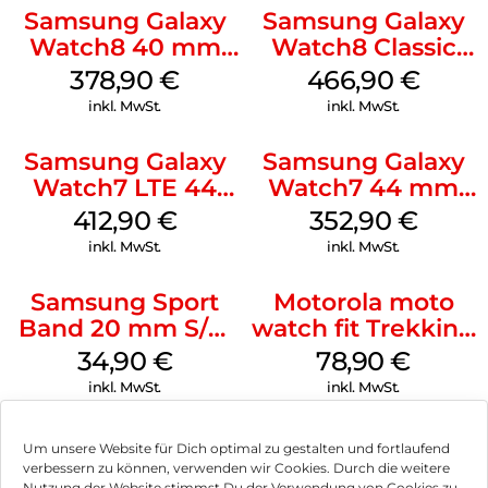
Samsung Galaxy
Samsung Galaxy
Watch8 40 mm
Watch8 Classic
Silver
White
378,90
€
466,90
€
inkl. MwSt.
inkl. MwSt.
Samsung Galaxy
Samsung Galaxy
Watch7 LTE 44
Watch7 44 mm
mm Silver
Silver
412,90
€
352,90
€
inkl. MwSt.
inkl. MwSt.
Samsung Sport
Motorola moto
Band 20 mm S/M
watch fit Trekking
Galaxy Watch4
Green
34,90
€
78,90
€
Serie Graphite
inkl. MwSt.
inkl. MwSt.
Um unsere Website für Dich optimal zu gestalten und fortlaufend
verbessern zu können, verwenden wir Cookies. Durch die weitere
Nutzung der Website stimmst Du der Verwendung von Cookies zu.