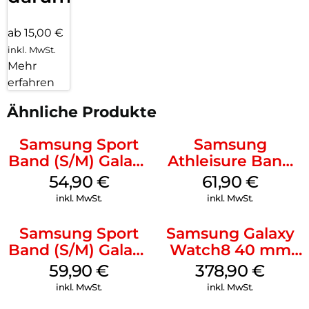
ab 15,00 €
inkl. MwSt.
Mehr
erfahren
Ähnliche Produkte
Samsung Sport
Samsung
Band (S/M) Galaxy
Athleisure Band
Watch8/Watch8
(M/L) Galaxy
54,90
€
61,90
€
Classic Graphite
Watch8/Watch8
inkl. MwSt.
inkl. MwSt.
Classic Green
Samsung Sport
Samsung Galaxy
Band (S/M) Galaxy
Watch8 40 mm
Watch8/Watch8
Graphite
59,90
€
378,90
€
Classic White
inkl. MwSt.
inkl. MwSt.