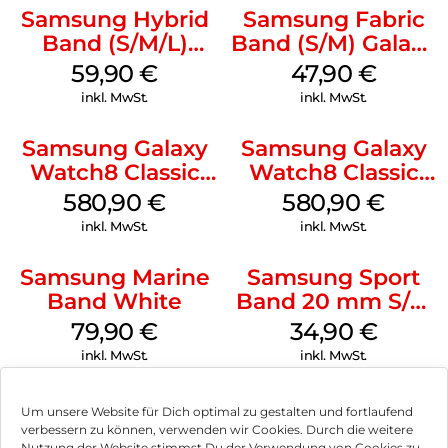
Samsung Hybrid
Samsung Fabric
Band (S/M/L)
Band (S/M) Galaxy
Galaxy
Watch8/Watch8
59,90
€
47,90
€
Watch8/Watch8
Classic Red
inkl. MwSt.
inkl. MwSt.
Classic Blue
Samsung Galaxy
Samsung Galaxy
Watch8 Classic
Watch8 Classic
White
Black
580,90
€
580,90
€
inkl. MwSt.
inkl. MwSt.
Samsung Marine
Samsung Sport
Band White
Band 20 mm S/M
Galaxy Watch4
79,90
€
34,90
€
Serie Graphite
inkl. MwSt.
inkl. MwSt.
Um unsere Website für Dich optimal zu gestalten und fortlaufend
verbessern zu können, verwenden wir Cookies. Durch die weitere
Nutzung der Website stimmst Du der Verwendung von Cookies zu.