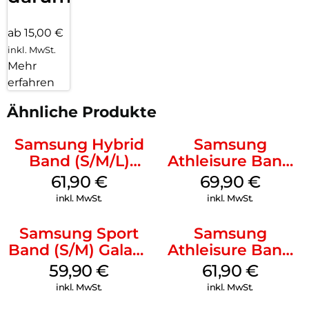
ab 15,00 €
inkl. MwSt.
Mehr
erfahren
Ähnliche Produkte
Samsung Hybrid
Samsung
Band (S/M/L)
Athleisure Band
Galaxy
(M/L) Galaxy
61,90
€
69,90
€
Watch8/Watch8
Watch8/Watch8
inkl. MwSt.
inkl. MwSt.
Classic Taupe
Classic Graphite
Samsung Sport
Samsung
Band (S/M) Galaxy
Athleisure Band
Watch8/Watch8
(M/L) Galaxy
59,90
€
61,90
€
Classic White
Watch8/Watch8
inkl. MwSt.
inkl. MwSt.
Classic Green