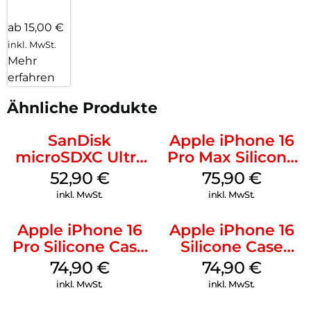
ab 15,00 €
inkl. MwSt.
Mehr
erfahren
Ähnliche Produkte
SanDisk
Apple iPhone 16
microSDXC Ultra
Pro Max Silicone
128 GB + Adapter
Case MagSafe
52,90
€
75,90
€
Mobile
Stone Gray
inkl. MwSt.
inkl. MwSt.
Apple iPhone 16
Apple iPhone 16
Pro Silicone Case
Silicone Case
MagSafe Black
MagSafe Lake
74,90
€
74,90
€
Green
inkl. MwSt.
inkl. MwSt.