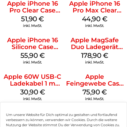
Apple iPhone 16
Apple iPhone 16
Pro Clear Case
Pro Max Clear
MagSafe
Case MagSafe
51,90
€
44,90
€
Transparent
Transparent
inkl. MwSt.
inkl. MwSt.
Apple iPhone 16
Apple MagSafe
Silicone Case
Duo Ladegerät
MagSafe Plum
Weiß
55,90
€
178,90
€
inkl. MwSt.
inkl. MwSt.
Apple 60W USB-C
Apple
Ladekabel 1 m
Feingewebe Case
Weiß
iPhone 15 Pro
30,90
€
75,90
€
MagSafe Schwarz
inkl. MwSt.
inkl. MwSt.
Um unsere Website für Dich optimal zu gestalten und fortlaufend
verbessern zu können, verwenden wir Cookies. Durch die weitere
Nutzung der Website stimmst Du der Verwendung von Cookies zu.