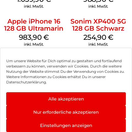
inkl. MwSt.
inkl. MwSt.
Apple iPhone 16
Sonim XP400 5G
128 GB Ultramarin
128 GB Schwarz
983,90
€
254,90
€
inkl. MwSt.
inkl. MwSt.
Um unsere Website für Dich optimal zu gestalten und fortlaufend
verbessern zu können, verwenden wir Cookies. Durch die weitere
Nutzung der Website stimmst Du der Verwendung von Cookies zu.
Impressum
Weitere Informationen zu Cookies erhältst Du in unserer
Datenschutzerklärung.
AGB
Datenschutz
Alle akzeptieren
Vertrag widerrufen
Nur erforderliche akzeptieren
Hinweis zur Batterieentsorgung
4.8
×
Einstellungen anzeigen
Newsletter