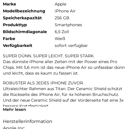
Marke
Apple
Modellbezeichnung
iPhone Air
Speicherkapazität
256 GB
Produkttyp
Smartphones
Bildschirmdiagonale
6,5 Zoll
Farbe
Weiß
Verfügbarkeit
sofort verfügbar
SUPER DÜNN. SUPER LEICHT. SUPER STARK.
Das dünnste iPhone aller Zeiten mit der Power eines Pro
Chips. Mit 5,6 mm ist das neue iPhone Air so unfassbar dünn
und leicht, dass es kaum zu fassen ist.
ROBUSTER ALS JEDES iPHONE ZUVOR.
Ultraleichter Rahmen aus Titan. Der Ceramic Shield schützt
die Rückseite des iPhone Air, für 4x höheren Bruchschutz.
Und der neue Ceramic Shield auf der Vorderseite hat eine 3x
bessere Kratzfestigkeit.
Mehr lesen
ZWEI FORTSCHRITTLICHE KAMERAS IN EINER.
Herstellerinformation
48 MP Fusion Kamera-System mit 2x Zoom in optischer
Qualität. Mach einfach perfekte Aufnahmen – direkt von dort,
Apple Inc.