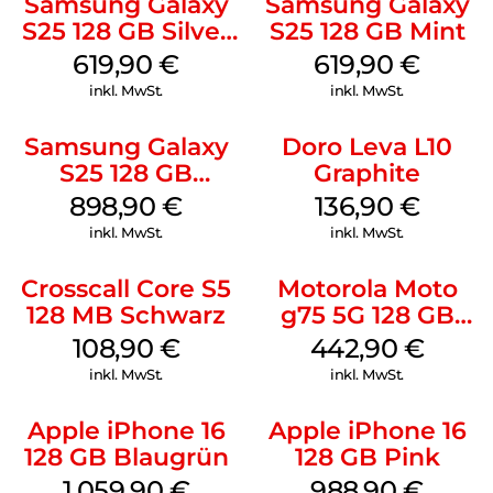
Samsung Galaxy
Samsung Galaxy
S25 128 GB Silver
S25 128 GB Mint
Shadow
619,90
€
619,90
€
inkl. MwSt.
inkl. MwSt.
Samsung Galaxy
Doro Leva L10
S25 128 GB
Graphite
Icyblue
898,90
€
136,90
€
inkl. MwSt.
inkl. MwSt.
Crosscall Core S5
Motorola Moto
128 MB Schwarz
g75 5G 128 GB
Charcoal Gray
108,90
€
442,90
€
inkl. MwSt.
inkl. MwSt.
Apple iPhone 16
Apple iPhone 16
128 GB Blaugrün
128 GB Pink
1.059,90
€
988,90
€