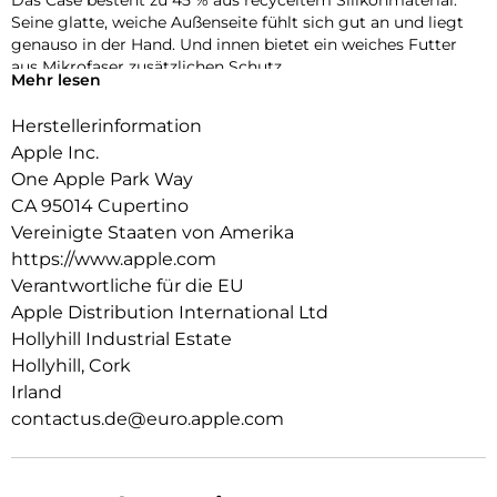
Das Case besteht zu 45 % aus recyceltem Silikon­material.
Seine glatte, weiche Außenseite fühlt sich gut an und liegt
genauso in der Hand. Und innen bietet ein weiches Futter
aus Mikrofaser zusätzlichen Schutz.
Mehr lesen
Dieses Case funktioniert nahtlos mit der Kamera­steuerung.
Herstellerinformation
Es kommt mit Saphirglas mit einer leitenden Schicht, die die
Bewegungen deines Fingers zur Kamerasteuerung
Apple Inc.
überträgt.
One Apple Park Way
CA 95014 Cupertino
Mit integrierten Magneten, die sich perfekt am iPhone 17 Pro
ausrichten, hält das Case ganz einfach und sorgt für
Vereinigte Staaten von Amerika
schnelleres kabel­loses Laden. Lass dein iPhone beim Laden
https://www.apple.com
einfach im Case und docke dein MagSafe Ladegerät an oder
Verantwortliche für die EU
leg es auf dein Qi2 25W oder Qi zertifiziertes Ladegerät.
Apple Distribution International Ltd
Wie jedes von Apple entwickelte Case durchläuft es im Laufe
Hollyhill Industrial Estate
des Design‑ und Fertigungs­prozesses Tausende von
Hollyhill, Cork
Teststunden. Deshalb sieht es nicht nur großartig aus,
Irland
sondern ist auch dafür gemacht, dein iPhone vor Kratzern
contactus.de@euro.apple.com
und bei Stürzen zu schützen.