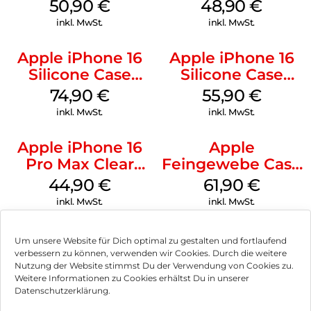
MagSafe Lake
MagSafe Denim
50,90
€
48,90
€
Green
inkl. MwSt.
inkl. MwSt.
Apple iPhone 16
Apple iPhone 16
Silicone Case
Silicone Case
MagSafe Black
MagSafe
74,90
€
55,90
€
Ultramarine
inkl. MwSt.
inkl. MwSt.
Apple iPhone 16
Apple
Pro Max Clear
Feingewebe Case
Case MagSafe
iPhone 15 Pro
44,90
€
61,90
€
Transparent
MagSafe Schwarz
inkl. MwSt.
inkl. MwSt.
Um unsere Website für Dich optimal zu gestalten und fortlaufend
verbessern zu können, verwenden wir Cookies. Durch die weitere
Nutzung der Website stimmst Du der Verwendung von Cookies zu.
Impressum
Weitere Informationen zu Cookies erhältst Du in unserer
Datenschutzerklärung.
AGB