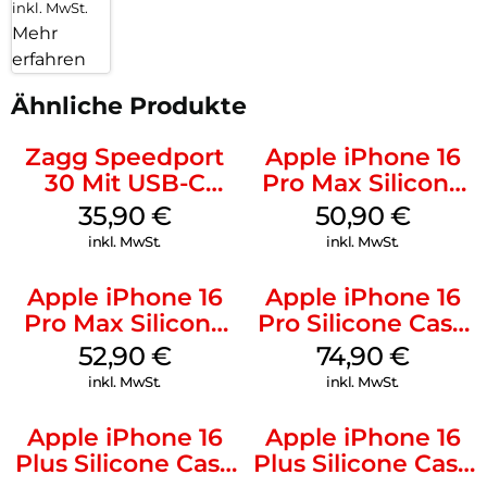
inkl. MwSt.
Mehr
erfahren
Ähnliche Produkte
Zagg Speedport
Apple iPhone 16
30 Mit USB-C
Pro Max Silicone
Kabel Weiß
Case MagSafe
35,90
€
50,90
€
Denim
inkl. MwSt.
inkl. MwSt.
Apple iPhone 16
Apple iPhone 16
Pro Max Silicone
Pro Silicone Case
Case MagSafe
MagSafe Black
52,90
€
74,90
€
Ultramarine
inkl. MwSt.
inkl. MwSt.
Apple iPhone 16
Apple iPhone 16
Plus Silicone Case
Plus Silicone Case