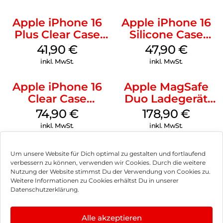
Apple iPhone 16
Apple iPhone 16
Plus Clear Case
Silicone Case
MagSafe
MagSafe Fuchsia
41,90
€
47,90
€
Transparent
inkl. MwSt.
inkl. MwSt.
Apple iPhone 16
Apple MagSafe
Clear Case
Duo Ladegerät
MagSafe
Weiß
74,90
€
178,90
€
Transparent
inkl. MwSt.
inkl. MwSt.
Um unsere Website für Dich optimal zu gestalten und fortlaufend
verbessern zu können, verwenden wir Cookies. Durch die weitere
Nutzung der Website stimmst Du der Verwendung von Cookies zu.
Impressum
Weitere Informationen zu Cookies erhältst Du in unserer
Datenschutzerklärung.
AGB
Datenschutz
Alle akzeptieren