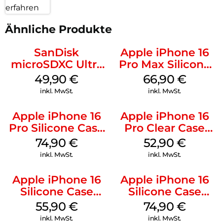
erfahren
Ähnliche Produkte
SanDisk
Apple iPhone 16
microSDXC Ultra
Pro Max Silicone
128 GB + Adapter
Case MagSafe
49,90
€
66,90
€
Mobile
Black
inkl. MwSt.
inkl. MwSt.
Apple iPhone 16
Apple iPhone 16
Pro Silicone Case
Pro Clear Case
MagSafe Black
MagSafe
74,90
€
52,90
€
Transparent
inkl. MwSt.
inkl. MwSt.
Apple iPhone 16
Apple iPhone 16
Silicone Case
Silicone Case
MagSafe
MagSafe Black
55,90
€
74,90
€
Ultramarine
inkl. MwSt.
inkl. MwSt.