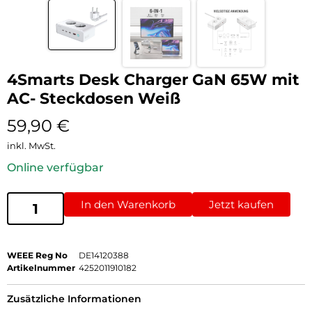
4Smarts Desk Charger GaN 65W mit
AC- Steckdosen Weiß
59,90
€
inkl. MwSt.
Online verfügbar
In den Warenkorb
Jetzt kaufen
WEEE Reg No
DE14120388
Artikelnummer
4252011910182
Zusätzliche Informationen