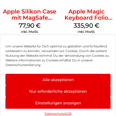
Apple Silikon Case
Apple Magic
mit MagSafe
Keyboard Folio
iPhone 14 Pro
iPad 10.9″ (10.Gen.)
77,90
€
335,90
€
(PRODUCT)RED
Weiß
inkl. MwSt.
inkl. MwSt.
Um unsere Website für Dich optimal zu gestalten und fortlaufend
verbessern zu können, verwenden wir Cookies. Durch die weitere
Nutzung der Website stimmst Du der Verwendung von Cookies zu.
Impressum
Weitere Informationen zu Cookies erhältst Du in unserer
Datenschutzerklärung.
AGB
Datenschutz
Alle akzeptieren
Vertrag widerrufen
Nur erforderliche akzeptieren
Hinweis zur Batterieentsorgung
4.8
×
Einstellungen anzeigen
Newsletter
★
★
★
★
★
402 Bewertungen
Datenschutz
AGB
©
2026
, Brodos AG – All Rights Reserved.