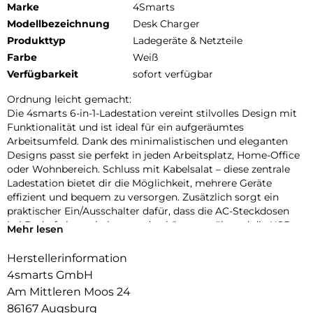
Marke
4Smarts
Modellbezeichnung
Desk Charger
Produkttyp
Ladegeräte & Netzteile
Farbe
Weiß
Verfügbarkeit
sofort verfügbar
Ordnung leicht gemacht:
Die 4smarts 6-in-1-Ladestation vereint stilvolles Design mit
Funktionalität und ist ideal für ein aufgeräumtes
Arbeitsumfeld. Dank des minimalistischen und eleganten
Designs passt sie perfekt in jeden Arbeitsplatz, Home-Office
oder Wohnbereich. Schluss mit Kabelsalat – diese zentrale
Ladestation bietet dir die Möglichkeit, mehrere Geräte
effizient und bequem zu versorgen. Zusätzlich sorgt ein
praktischer Ein/Ausschalter dafür, dass die AC-Steckdosen
bei Bedarf abgeschaltet werden können, während die USB-
Mehr lesen
Ports aktiv bleiben, sobald ein Gerät angeschlossen ist.
Herstellerinformation
Perfekte Flexibilität für deinen Alltag:
4smarts GmbH
Mit 3 USB-C-Anschlüssen (bis zu 65W Power Delivery), 1
USB-A-Anschluss und 2 AC-Steckdosen (4000W) ist die
Am Mittleren Moos 24
4smarts 6-in-1-Ladestation ideal, um all deine Geräte zu laden
86167 Augsburg