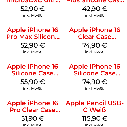
microSDXC Ultra
Plus Silicone Case
128 GB + Adapter
MagSafe Plum
52,90
€
42,90
€
Mobile
inkl. MwSt.
inkl. MwSt.
Apple iPhone 16
Apple iPhone 16
Pro Max Silicone
Clear Case
Case MagSafe
MagSafe
52,90
€
74,90
€
Ultramarine
Transparent
inkl. MwSt.
inkl. MwSt.
Apple iPhone 16
Apple iPhone 16
Silicone Case
Silicone Case
MagSafe Plum
MagSafe Black
55,90
€
74,90
€
inkl. MwSt.
inkl. MwSt.
Apple iPhone 16
Apple Pencil USB-
Pro Clear Case
C Weiß
MagSafe
51,90
€
115,90
€
Transparent
inkl. MwSt.
inkl. MwSt.