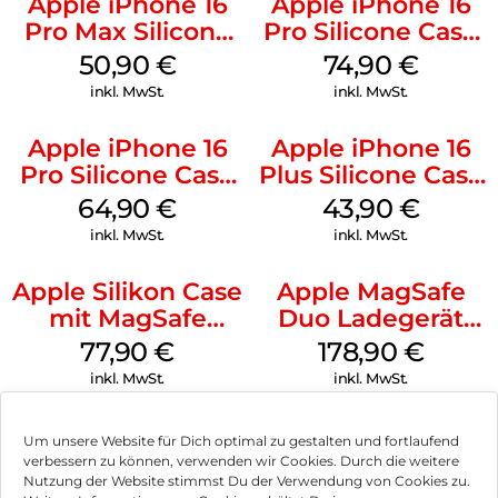
Apple iPhone 16
Apple iPhone 16
Pro Max Silicone
Pro Silicone Case
Case MagSafe
MagSafe Black
50,90
€
74,90
€
Denim
inkl. MwSt.
inkl. MwSt.
Apple iPhone 16
Apple iPhone 16
Pro Silicone Case
Plus Silicone Case
MagSafe Denim
MagSafe Black
64,90
€
43,90
€
inkl. MwSt.
inkl. MwSt.
Apple Silikon Case
Apple MagSafe
mit MagSafe
Duo Ladegerät
iPhone 14 Pro
Weiß
77,90
€
178,90
€
(PRODUCT)RED
inkl. MwSt.
inkl. MwSt.
Um unsere Website für Dich optimal zu gestalten und fortlaufend
verbessern zu können, verwenden wir Cookies. Durch die weitere
Nutzung der Website stimmst Du der Verwendung von Cookies zu.