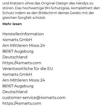
und Kratzern ohne das Original-Design des Handys zu
stören. Das hochwertige 9H-Schutzglas, komplettiert den
Schutz indem es den Bildschirm deines Geräts mit der
gleichen Sorgfalt schützt.
Mehr lesen
Unbeeinträchtigte Bedienung:
Die Schutzhülle und das mitgelieferte 9H-Schutzglas bieten
Herstellerinformation
optimalen Schutz für dein Gerät, ohne die Bedienbarkeit
4smarts GmbH
einzuschränken. Während die Hülle es vor Stößen und
Kratzern bewahrt, schützt das Schutzglas das Display, ohne
Am Mittleren Moos 24
die Touchscreen-Funktionalität zu beeinträchtigen. Erlebe
86167 Augsburg
uneingeschränkte Nutzung und maximalen Schutz in einem
Deutschland
Produkt.
https://4smarts.com
Transparente Eleganz:
Verantwortliche für die EU
Entdecke den Vorteil von Schutz und Ästhetik mit unserer
4smarts GmbH
Hülle. Die Transparenz der Hülle erhält das ursprüngliche
Am Mittleren Moos 24
Design deines Geräts und ermöglicht es, die Farbe und die
86167 Augsburg
Feinheiten deines Geräts voll zur Geltung zu bringen.
Deutschland
customer-service@4smarts.com
https://4smarts.com