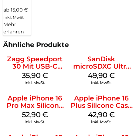
ab 15,00 €
inkl. MwSt.
Mehr
erfahren
Ähnliche Produkte
Zagg Speedport
SanDisk
30 Mit USB-C
microSDXC Ultra
Kabel Weiß
128 GB + Adapter
35,90
€
49,90
€
Mobile
inkl. MwSt.
inkl. MwSt.
Apple iPhone 16
Apple iPhone 16
Pro Max Silicone
Plus Silicone Case
Case MagSafe
MagSafe Plum
52,90
€
42,90
€
Ultramarine
inkl. MwSt.
inkl. MwSt.