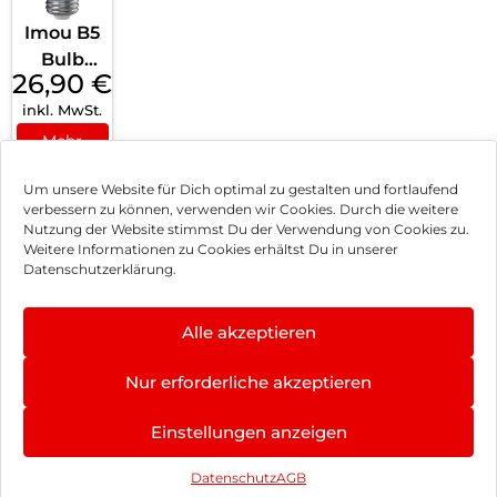
Imou B5
Bulb
26,90
€
Weiß
inkl. MwSt.
Mehr
erfahren
Um unsere Website für Dich optimal zu gestalten und fortlaufend
verbessern zu können, verwenden wir Cookies. Durch die weitere
Nutzung der Website stimmst Du der Verwendung von Cookies zu.
Impressum
Weitere Informationen zu Cookies erhältst Du in unserer
Datenschutzerklärung.
AGB
Datenschutz
Alle akzeptieren
Vertrag widerrufen
Nur erforderliche akzeptieren
Hinweis zur Batterieentsorgung
4.8
×
Einstellungen anzeigen
Newsletter
★
★
★
★
★
402 Bewertungen
Datenschutz
AGB
©
2026
, Brodos AG – All Rights Reserved.