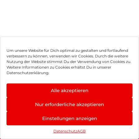
Um unsere Website für Dich optimal zu gestalten und fortlaufend
verbessern zu können, verwenden wir Cookies. Durch die weitere
Nutzung der Website stimmst Du der Verwendung von Cookies zu.
Impressum
Weitere Informationen zu Cookies erhältst Du in unserer
Datenschutzerklärung.
AGB
Datenschutz
Alle akzeptieren
Vertrag widerrufen
Nur erforderliche akzeptieren
Hinweis zur Batterieentsorgung
4.8
×
Einstellungen anzeigen
Newsletter
★
★
★
★
★
402 Bewertungen
Datenschutz
AGB
©
2026
, Brodos AG – All Rights Reserved.