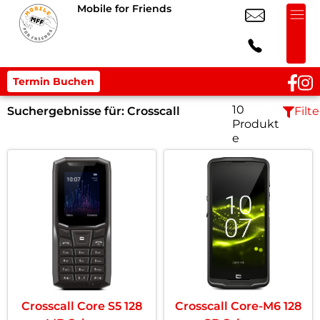
Mobile for Friends
Termin Buchen
10
Suchergebnisse für:
Crosscall
Filte
Produkt
e
Crosscall Core S5 128
Crosscall Core-M6 128