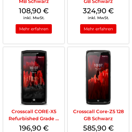
MB Schwarz
GB Schwarz
108,90
€
324,90
€
inkl. MwSt.
inkl. MwSt.
Mehr erfahren
Mehr erfahren
Crosscall CORE-X5
Crosscall Core-Z5 128
Refurbished Grade B
GB Schwarz
64 GB Schwar...
196,90
€
585,90
€