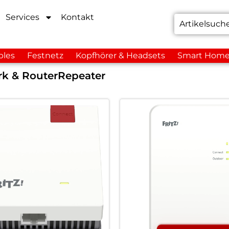
Services
Kontakt
bles
Festnetz
Kopfhörer & Headsets
Smart Hom
k & Router
Repeater