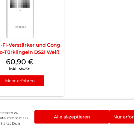
-Fi-Verstärker und Gong
eo-Türklingeln DS21 Weiß
60,90
€
inkl. MwSt.
Mehr erfahren
bessern zu
Alle akzeptieren
Nur erfor
site stimmst Du
enschutz
Vertrag widerrufen
Hinweis zur Batte
hältst Du in