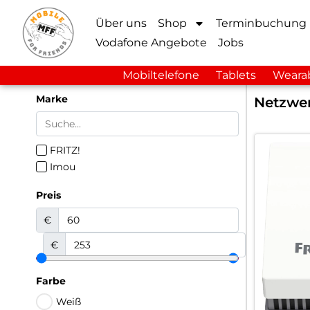
Über uns
Shop
Terminbuchung
Vodafone Angebote
Jobs
Mobiltelefone
Tablets
Weara
Marke
Netzwer
FRITZ!
Imou
Preis
€
€
Farbe
Weiß