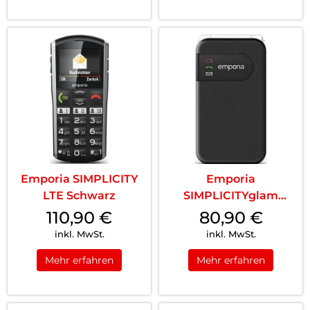
Emporia SIMPLICITY
Emporia
LTE Schwarz
SIMPLICITYglam
Schwarz
110,90
€
80,90
€
inkl. MwSt.
inkl. MwSt.
Mehr erfahren
Mehr erfahren