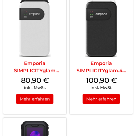
Emporia
Emporia
SIMPLICITYglam
SIMPLICITYglam.4G
Weiss
Schwarz
80,90
€
100,90
€
inkl. MwSt.
inkl. MwSt.
Mehr erfahren
Mehr erfahren