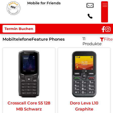
Mobile for Friends
Termin Buchen
11
Mobiltelefone
Feature Phones
Filte
Produkte
Crosscall Core S5 128
Doro Leva L10
MB Schwarz
Graphite