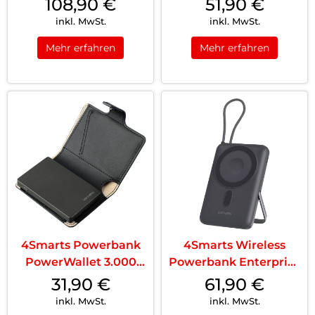
108,90
€
51,90
€
Space Grey
Kabel 10000mAh 30W
inkl. MwSt.
inkl. MwSt.
Spacegrau
Mehr erfahren
Mehr erfahren
4Smarts Powerbank
4Smarts Wireless
PowerWallet 3.000
Powerbank Enterprise
mAh Schwarz
Pocket 10000 mAh
31,90
€
61,90
€
22.5W Qi2 Spacegrau
inkl. MwSt.
inkl. MwSt.