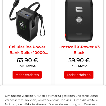
Cellularline Power
Crosscall X-Power V3
Bank Roller 10000
Black
Schwarz
63,90
€
59,90
€
inkl. MwSt.
inkl. MwSt.
Mehr erfahren
Mehr erfahren
1
2
3
Nächste
Um unsere Website für Dich optimal zu gestalten und fortlaufend
verbessern zu können, verwenden wir Cookies. Durch die weitere
Nutzung der Website stimmst Du der Verwendung von Cookies zu.