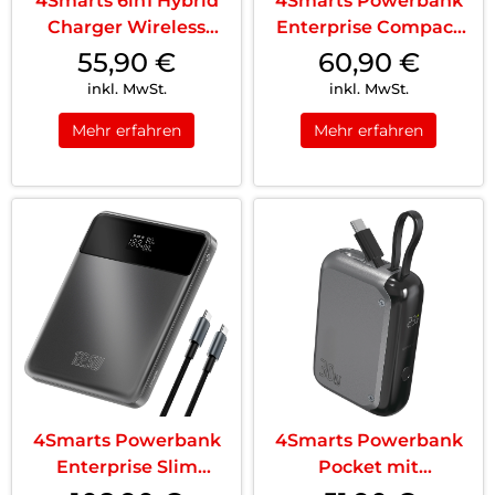
4Smarts 6in1 Hybrid
4Smarts Powerbank
Charger Wireless
Enterprise Compact
Powerbank Weiß
20000 mAh 45W
55,90
€
60,90
€
Spacegrau
inkl. MwSt.
inkl. MwSt.
Mehr erfahren
Mehr erfahren
4Smarts Powerbank
4Smarts Powerbank
Enterprise Slim
Pocket mit
20000mAh 122.5W
integriertem USB-C