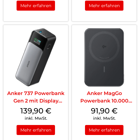
Mehr erfahren
Mehr erfahren
Anker 737 Powerbank
Anker MagGo
Gen 2 mit Display
Powerbank 10.000
24000 mAh 140 W
mAh Slim Black
139,90
€
91,90
€
Black
inkl. MwSt.
inkl. MwSt.
Mehr erfahren
Mehr erfahren