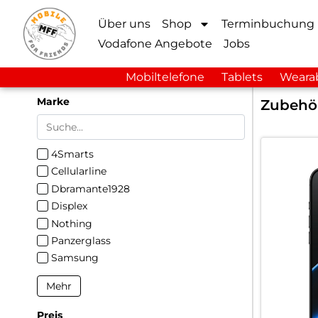
Über uns
Shop
Terminbuchung
Vodafone Angebote
Jobs
Mobiltelefone
Tablets
Weara
Marke
Zubehö
4Smarts
Cellularline
Dbramante1928
Displex
Nothing
Panzerglass
Samsung
Mehr
Preis