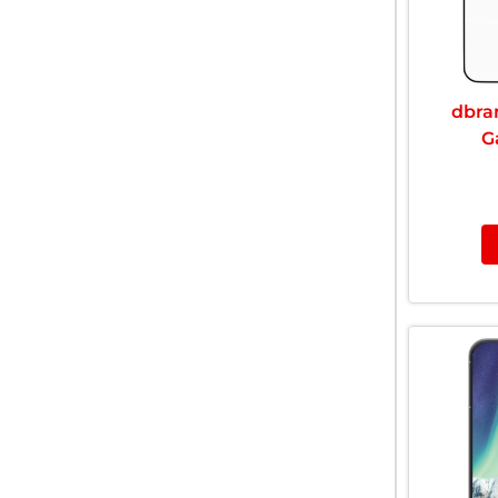
dbra
G