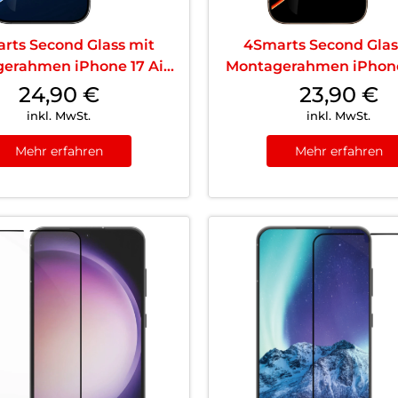
rts Second Glass mit
4Smarts Second Glas
erahmen iPhone 17 Air
Montagerahmen iPhone
Transparent
Transparent
24,90
€
23,90
€
inkl. MwSt.
inkl. MwSt.
Mehr erfahren
Mehr erfahren