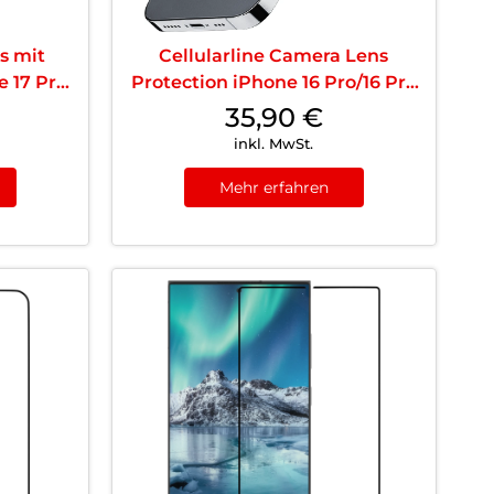
s mit
Cellularline Camera Lens
 17 Pro
Protection iPhone 16 Pro/16 Pro
Max Clear
35,90
€
inkl. MwSt.
Mehr erfahren