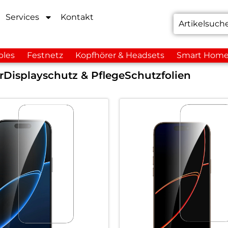
Services
Kontakt
bles
Festnetz
Kopfhörer & Headsets
Smart Hom
r
Displayschutz & Pflege
Schutzfolien