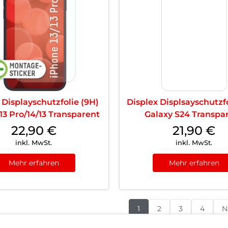
 Displayschutzfolie (9H)
Displex Displsayschutzfo
13 Pro/14/13 Transparent
Galaxy S24 Transpa
22,90
€
21,90
€
inkl. MwSt.
inkl. MwSt.
Mehr erfahren
Mehr erfahren
1
2
3
4
N